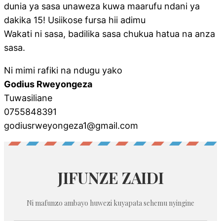
dunia ya sasa unaweza kuwa maarufu ndani ya
dakika 15! Usiikose fursa hii adimu
Wakati ni sasa, badilika sasa chukua hatua na anza
sasa.
Ni mimi rafiki na ndugu yako
Godius Rweyongeza
Tuwasiliane
0755848391
godiusrweyongeza1@gmail.com