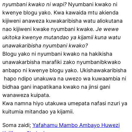
nyumbani kwako ni wapi?
Nyumbani kwako ni
kwenye blogu yako. Kwa kawaida mtu akienda
kijiweni anaweza kuwakaribisha watu aliokutana
nao kijiweni kwake nyumbani kwake.
Je wewe
ukitoka kwenye mutandao ya kijamii kuna watu
unawakaribisha nyumbani kwako?
Blogu yako ni nyumbani kwako na hakikisha
unawakarbisha marafiki zako nyumbanibkwako
anbapo ni kwenye blogu yako. Ukishawakaribisha
hapo ndipo unakuwa na uwezo wa kuwaambia ni
bidhaa gani inapatikana kwako na jinsi gani
wanaweza kuipata.
Kwa namna hiyo utakuwa umepata nafasi nzuri ya
kuitumia mitandao ya kijamii.
Soma zaidi;
Yafahamu Mambo Ambayo Huwezi