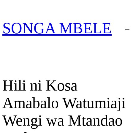
Skip
PATA VITABU VIZURI KWA AJILI YAKO
to
content
SONGA MBELE
Hili ni Kosa
Amabalo Watumiaji
Wengi wa Mtandao