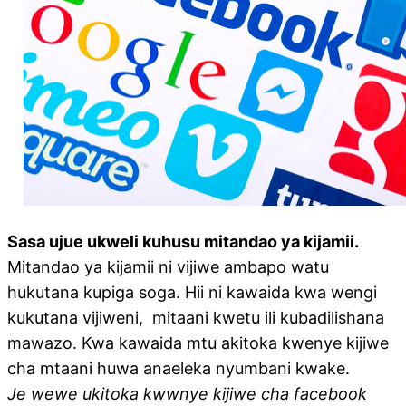
Sasa ujue ukweli kuhusu mitandao ya kijamii.
Mitandao ya kijamii ni vijiwe ambapo watu
hukutana kupiga soga. Hii ni kawaida kwa wengi
kukutana vijiweni, mitaani kwetu ili kubadilishana
mawazo. Kwa kawaida mtu akitoka kwenye kijiwe
cha mtaani huwa anaeleka nyumbani kwake.
Je wewe ukitoka kwwnye kijiwe cha facebook