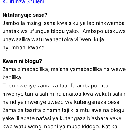
Kujifunza Shuleni
Nitafanyaje sasa?
Jambo la msingi sana kwa siku ya leo ninkwamba
unatakiwa ufungue blogu yako. Ambapo utakuwa
unawaalika watu wanaotoka vijiweni kuja
nyumbani kwako.
Kwa nini b
logu?
Zama zimebadilika, maisha yamebadilika na wewe
badilika.
Tupo kwenye zama za taarifa ambapo mtu
mwenye tarifa sahihi na anaitoa kwa wakati sahihi
na ndiye mwenye uwezo wa kutengeneza pesa.
Zama za taarifa zinamhitaji kila mtu awe na blogu
yake ili apate nafasi ya kutangaza biashara yake
kwa watu wengi ndani ya muda kidogo. Katika