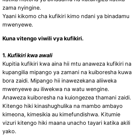
zama nyingine.
Yaani kikomo cha kufikiri kimo ndani ya binadamu
mwenyewe.
Kuna vitengo viwili vya kufikiri.
1.
Kufikiri kwa awali
Kupitia kufikiri kwa aina hii mtu anaweza kufikiri na
kupangilia mipango ya zamani na kuiboresha kuwa
bora zaidi. Mipango hii inawezekana aliiweka
mwenyewe au iliwekwa na watu wengine.
Anaweza kuiboresha na kuiongezea thamani zaidi.
Kitengo hiki kinashughulika na mambo ambayo
kimeona, kimesikia au kimefundishwa. Kitumie
vizuri kitengo hiki maana unacho tayari katika akili
yako.