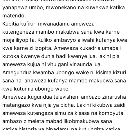
yanapewa umbo, mwonekano na kuwekwa katika
matendo.
Kupitia kufikiri mwanadamu ameweza
kutengeneza mambo makubwa sana kwa karne
moja iliyopita. Kuliko ambavyo aliwahi kufanya kwa
kwa karne zilizopita. Ameweza kukadria umabali
kutoka kwenye dunia hadi kwenye jua, lakini pia
ameweza kujua ni vitu gani vinaunda jua.
Amegundua kwamba ubongo wake ni kisima kizuri
sana na anaweza kufanya mambo makubwa sana
kwa kutumia ubongo wake.
Ameweza.kugundua televisheni ambazo zinarusha
matangazo kwa njia ya picha. Lakini kikubwa zaidi
ameweza kutengeza simu za kisasa na kompyuta
ambazo zimeleta mabadilikobmakubwa sana
katika historia ya binadamu na kutuingiza katika