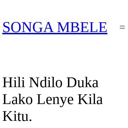
Skip
PATA VITABU VIZURI KWA AJILI YAKO
to
content
SONGA MBELE
Hili Ndilo Duka
Lako Lenye Kila
Kitu.