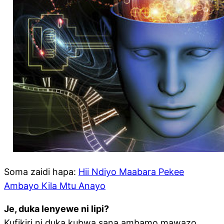
Soma zaidi hapa:
Hii Ndiyo Maabara Pekee
Ambayo Kila Mtu Anayo
Je, duka lenyewe ni lipi?
Kufikiri ni duka kubwa sana ambamo mawazo