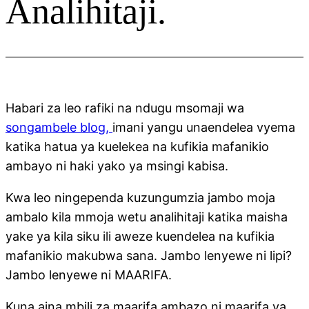
Analihitaji.
Habari za leo rafiki na ndugu msomaji wa
songambele blog,
imani yangu unaendelea vyema
katika hatua ya kuelekea na kufikia mafanikio
ambayo ni haki yako ya msingi kabisa.
Kwa leo ningependa kuzungumzia jambo moja
ambalo kila mmoja wetu analihitaji katika maisha
yake ya kila siku ili aweze kuendelea na kufikia
mafanikio makubwa sana. Jambo lenyewe ni lipi?
Jambo lenyewe ni MAARIFA.
Kuna aina mbili za maarifa ambazo ni maarifa ya