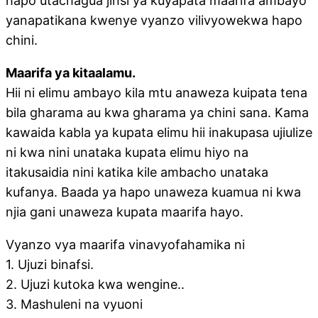
hapo utachagua jinsi ya kuyapata maarifa ambayo
yanapatikana kwenye vyanzo vilivyowekwa hapo
chini.
Maarifa ya kitaalamu.
Hii ni elimu ambayo kila mtu anaweza kuipata tena
bila gharama au kwa gharama ya chini sana. Kama
kawaida kabla ya kupata elimu hii inakupasa ujiulize
ni kwa nini unataka kupata elimu hiyo na
itakusaidia nini katika kile ambacho unataka
kufanya. Baada ya hapo unaweza kuamua ni kwa
njia gani unaweza kupata maarifa hayo.
Vyanzo vya maarifa vinavyofahamika ni
1. Ujuzi binafsi.
2. Ujuzi kutoka kwa wengine..
3. Mashuleni na vyuoni