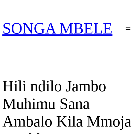
Skip
PATA VITABU VIZURI KWA AJILI YAKO
to
content
SONGA MBELE
Hili ndilo Jambo
Muhimu Sana
Ambalo Kila Mmoja