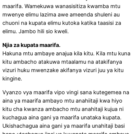
maarifa. Wamekuwa wanasisitiza kwamba mtu
mwenye elimu lazima awe ameenda shuleni au
chuoni na kupata elimu kutoka katika taasisi za
elimu. Jambo hili sio kweli.
Njia za kupata maarifa.
Hakuna mtu ambaye anajua kila kitu. Kila mtu kuna
kitu ambacho atakuwa mtaalamu na atakifanya
vizuri huku mwenzake akifanya vizuri juu ya kitu
kingine.
Vyanzo vya maarifa vipo vingi sana kutegemea na
aina ya maarifa ambayo mtu anahiitaji kwa hiyo
kitu cha kwanza ambacho mtu anahitaji kujua ni
kuchagua aina gani ya maarifa unataka kupata.
Ukishachagua aina gani ya maarifa unahitaji basi