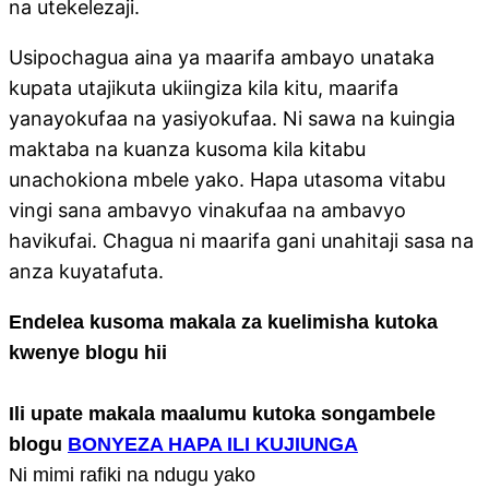
na utekelezaji.
Usipochagua aina ya maarifa ambayo unataka
kupata utajikuta ukiingiza kila kitu, maarifa
yanayokufaa na yasiyokufaa. Ni sawa na kuingia
maktaba na kuanza kusoma kila kitabu
unachokiona mbele yako. Hapa utasoma vitabu
vingi sana ambavyo vinakufaa na ambavyo
havikufai. Chagua ni maarifa gani unahitaji sasa na
anza kuyatafuta.
Endelea kusoma makala za kuelimisha kutoka
kwenye blogu hii
Ili upate makala maalumu kutoka songambele
blogu
BONYEZA HAPA ILI KUJIUNGA
Ni mimi rafiki na ndugu yako