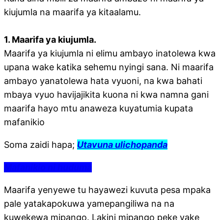
kiujumla na maarifa ya kitaalamu.
1. Maarifa ya kiujumla.
Maarifa ya kiujumla ni elimu ambayo inatolewa kwa
upana wake katika sehemu nyingi sana. Ni maarifa
ambayo yanatolewa hata vyuoni, na kwa bahati
mbaya vyuo havijajikita kuona ni kwa namna gani
maarifa hayo mtu anaweza kuyatumia kupata
mafanikio
Soma zaidi hapa;
Utavuna ulichopanda
Mafanikio ni huduma
Maarifa yenyewe tu hayawezi kuvuta pesa mpaka
pale yatakapokuwa yamepangiliwa na na
kuwekewa mipango. Lakini mipango peke yake