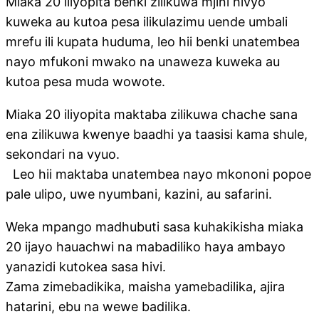
Miaka 20 iliyopita benki zilikuwa mjini hivyo
kuweka au kutoa pesa ilikulazimu uende umbali
mrefu ili kupata huduma, leo hii benki unatembea
nayo mfukoni mwako na unaweza kuweka au
kutoa pesa muda wowote.
Miaka 20 iliyopita maktaba zilikuwa chache sana
ena zilikuwa kwenye baadhi ya taasisi kama shule,
sekondari na vyuo.
Leo hii maktaba unatembea nayo mkononi popoe
pale ulipo, uwe nyumbani, kazini, au safarini.
Weka mpango madhubuti sasa kuhakikisha miaka
20 ijayo hauachwi na mabadiliko haya ambayo
yanazidi kutokea sasa hivi.
Zama zimebadikika, maisha yamebadilika, ajira
hatarini, ebu na wewe badilika.