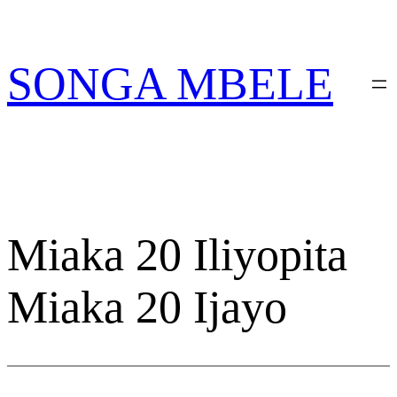
Skip
PATA VITABU VIZURI KWA AJILI YAKO
to
content
SONGA MBELE
Miaka 20 Iliyopita
Miaka 20 Ijayo