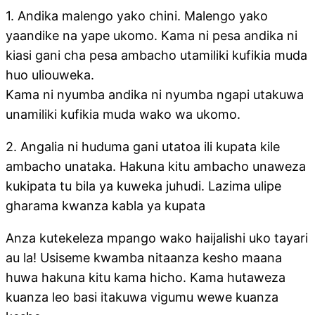
1. Andika malengo yako chini. Malengo yako
yaandike na yape ukomo. Kama ni pesa andika ni
kiasi gani cha pesa ambacho utamiliki kufikia muda
huo uliouweka.
Kama ni nyumba andika ni nyumba ngapi utakuwa
unamiliki kufikia muda wako wa ukomo.
2. Angalia ni huduma gani utatoa ili kupata kile
ambacho unataka. Hakuna kitu ambacho unaweza
kukipata tu bila ya kuweka juhudi. Lazima ulipe
gharama kwanza kabla ya kupata
Anza kutekeleza mpango wako haijalishi uko tayari
au la! Usiseme kwamba nitaanza kesho maana
huwa hakuna kitu kama hicho. Kama hutaweza
kuanza leo basi itakuwa vigumu wewe kuanza