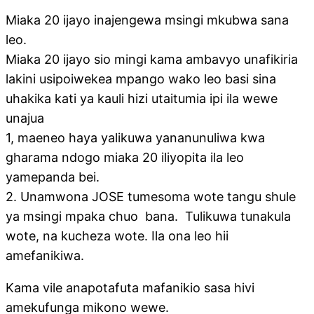
Miaka 20 ijayo inajengewa msingi mkubwa sana
leo.
Miaka 20 ijayo sio mingi kama ambavyo unafikiria
lakini usipoiwekea mpango wako leo basi sina
uhakika kati ya kauli hizi utaitumia ipi ila wewe
unajua
1, maeneo haya yalikuwa yananunuliwa kwa
gharama ndogo miaka 20 iliyopita ila leo
yamepanda bei.
2. Unamwona JOSE tumesoma wote tangu shule
ya msingi mpaka chuo bana. Tulikuwa tunakula
wote, na kucheza wote. Ila ona leo hii
amefanikiwa.
Kama vile anapotafuta mafanikio sasa hivi
amekufunga mikono wewe.