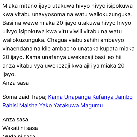
Miaka mitano ijayo utakuwa hivyo hivyo isipokuwa
kwa vitabu unavyosoma na watu waliokuzunguka.
Basi na wewe miaka 20 ijayo utakuwa hivyo hivyo
ulivyo isipokuwa kwa vitu viwili vitabu na watu
waliokuzunguka. Chagua viabu sahihi ambavyo
vinaendana na kile ambacho unataka kupata miaka
20 ijayo. Kama unafanya uwekezaji basi leo hii
anza vitabu vya uwekezaji kwa ajili ya miaka 20
ijayo.
Anza sasa
Soma zaidi hapa;
Kama Unapanga Kufanya Jambo
Rahisi Maisha Yako Yatakuwa Magumu
Anza sasa.
Wakati ni sasa
Muda ni sasa