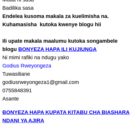
Badilika sasa
Endelea kusoma makala za kuelimisha na.
Kuhamasisha kutoka kwenye blogu hii
Ili upate makala maalumu kutoka songambele
blogu
BONYEZA HAPA ILI KUJIUNGA
Ni mimi rafiki na ndugu yako
Godius Rweyongeza
Tuwasiliane
godiusrweyongeza1@gmail.com
0755848391
Asante
BONYEZA HAPA KUPATA KITABU CHA BIASHARA
NDANI YA AJIRA