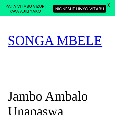
X
PATA VITABU VIZURI
NIONESHE HIVYO VITABU
KWA AJILI YAKO
Skip
to
content
SONGA MBELE
Jambo Ambalo
Unapaswa