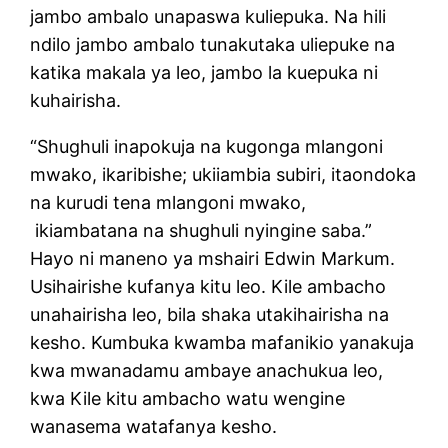
jambo ambalo unapaswa kuliepuka. Na hili
ndilo jambo ambalo tunakutaka uliepuke na
katika makala ya leo, jambo la kuepuka ni
kuhairisha.
“Shughuli inapokuja na kugonga mlangoni
mwako, ikaribishe; ukiiambia subiri, itaondoka
na kurudi tena mlangoni mwako,
ikiambatana na shughuli nyingine saba.”
Hayo ni maneno ya mshairi Edwin Markum.
Usihairishe kufanya kitu leo. Kile ambacho
unahairisha leo, bila shaka utakihairisha na
kesho. Kumbuka kwamba mafanikio yanakuja
kwa mwanadamu ambaye anachukua leo,
kwa Kile kitu ambacho watu wengine
wanasema watafanya kesho.