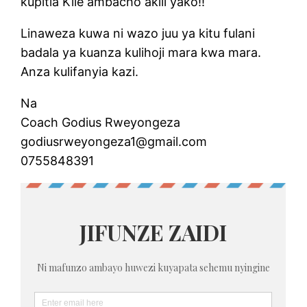
kupitia Kile ambacho akili yako!!
Linaweza kuwa ni wazo juu ya kitu fulani
badala ya kuanza kulihoji mara kwa mara.
Anza kulifanyia kazi.
Na
Coach Godius Rweyongeza
godiusrweyongeza1@gmail.com
0755848391