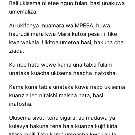
Bali ukisema niletee nguo fulani basi unakuwa
umemaliza.
Au ukifanya muamara wa MPESA, huwa
haurudii mara kwa Mara kutoa pesa ili ifike
kwa wakala. Ukitoa umetoa basi, hakuna cha
ziada.
Kumbe hata wewe kama una tabia fulani
unataka kuacha ukisema naacha inatosha.
Kama kuna tabia unataka kuwa nazo ukisema
kuanzia leo nitaishi maisha hata, basi
inatosha.
Ukisema sivuti tena sigara, au madawa ya
kulevya hakuna tena haja kuanza kujifikiria
Mara mbili Tatu kama umeacha kweli au la