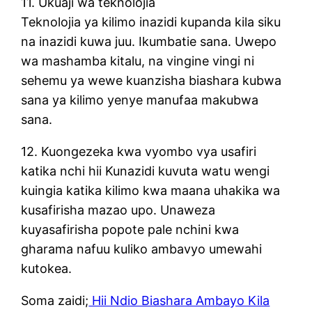
11. Ukuaji wa teknolojia
Teknolojia ya kilimo inazidi kupanda kila siku
na inazidi kuwa juu. Ikumbatie sana. Uwepo
wa mashamba kitalu, na vingine vingi ni
sehemu ya wewe kuanzisha biashara kubwa
sana ya kilimo yenye manufaa makubwa
sana.
12. Kuongezeka kwa vyombo vya usafiri
katika nchi hii Kunazidi kuvuta watu wengi
kuingia katika kilimo kwa maana uhakika wa
kusafirisha mazao upo. Unaweza
kuyasafirisha popote pale nchini kwa
gharama nafuu kuliko ambavyo umewahi
kutokea.
Soma zaidi;
Hii Ndio Biashara Ambayo Kila