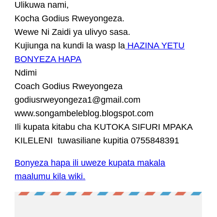
Ulikuwa nami,
Kocha Godius Rweyongeza.
Wewe Ni Zaidi ya ulivyo sasa.
Kujiunga na kundi la wasp la
HAZINA YETU
BONYEZA HAPA
Ndimi
Coach Godius Rweyongeza
godiusrweyongeza1@gmail.com
www.songambeleblog.blogspot.com
Ili kupata kitabu cha KUTOKA SIFURI MPAKA
KILELENI tuwasiliane kupitia 0755848391
Bonyeza hapa ili uweze kupata makala
maalumu kila wiki.