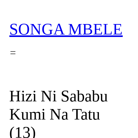
Skip
PATA VITABU VIZURI KWA AJILI YAKO
to
content
SONGA MBELE
Hizi Ni Sababu
Kumi Na Tatu
(13)