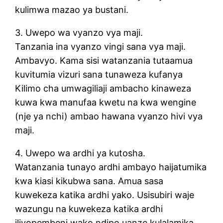
kulimwa mazao ya bustani.
3. Uwepo wa vyanzo vya maji.
Tanzania ina vyanzo vingi sana vya maji.
Ambavyo. Kama sisi watanzania tutaamua
kuvitumia vizuri sana tunaweza kufanya
Kilimo cha umwagiliaji ambacho kinaweza
kuwa kwa manufaa kwetu na kwa wengine
(nje ya nchi) ambao hawana vyanzo hivi vya
maji.
4. Uwepo wa ardhi ya kutosha.
Watanzania tunayo ardhi ambayo haijatumika
kwa kiasi kikubwa sana. Amua sasa
kuwekeza katika ardhi yako. Usisubiri waje
wazungu na kuwekeza katika ardhi
iliyopembeni wako ndipo uanze kulalamika,