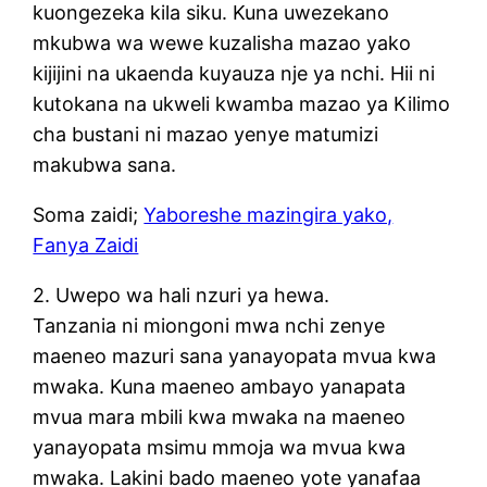
kuongezeka kila siku. Kuna uwezekano
mkubwa wa wewe kuzalisha mazao yako
kijijini na ukaenda kuyauza nje ya nchi. Hii ni
kutokana na ukweli kwamba mazao ya Kilimo
cha bustani ni mazao yenye matumizi
makubwa sana.
Soma zaidi;
Yaboreshe mazingira yako,
Fanya Zaidi
2. Uwepo wa hali nzuri ya hewa.
Tanzania ni miongoni mwa nchi zenye
maeneo mazuri sana yanayopata mvua kwa
mwaka. Kuna maeneo ambayo yanapata
mvua mara mbili kwa mwaka na maeneo
yanayopata msimu mmoja wa mvua kwa
mwaka. Lakini bado maeneo yote yanafaa