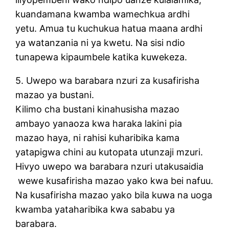
kuandamana kwamba wamechkua ardhi
yetu. Amua tu kuchukua hatua maana ardhi
ya watanzania ni ya kwetu. Na sisi ndio
tunapewa kipaumbele katika kuwekeza.
5. Uwepo wa barabara nzuri za kusafirisha
mazao ya bustani.
Kilimo cha bustani kinahusisha mazao
ambayo yanaoza kwa haraka lakini pia
mazao haya, ni rahisi kuharibika kama
yatapigwa chini au kutopata utunzaji mzuri.
Hivyo uwepo wa barabara nzuri utakusaidia
wewe kusafirisha mazao yako kwa bei nafuu.
Na kusafirisha mazao yako bila kuwa na uoga
kwamba yataharibika kwa sababu ya
barabara.