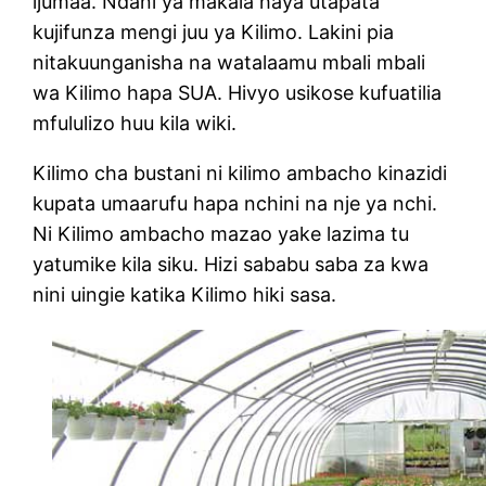
ijumaa. Ndani ya makala haya utapata
kujifunza mengi juu ya Kilimo. Lakini pia
nitakuunganisha na watalaamu mbali mbali
wa Kilimo hapa SUA. Hivyo usikose kufuatilia
mfululizo huu kila wiki.
Kilimo cha bustani ni kilimo ambacho kinazidi
kupata umaarufu hapa nchini na nje ya nchi.
Ni Kilimo ambacho mazao yake lazima tu
yatumike kila siku. Hizi sababu saba za kwa
nini uingie katika Kilimo hiki sasa.