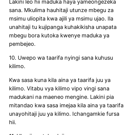
Lakini leo hii maduka haya yameongezeka
sana. Mkulima hauhitaji utunze mbegu za
msimu uliopita kwa ajili ya msimu ujao. Ila
unahitaji tu kujipanga kuhakikisha unapata
mbegu bora kutoka kwenye maduka ya
pembejeo.
10. Uwepo wa taarifa nyingi sana kuhusu
kilimo.
Kwa sasa kuna kila aina ya taarifa juu ya
kilimo. Vitabu vya kilimo vipo vingi sana
madukani na maeneo mengine. Lakini pia
mitandao kwa sasa imejaa kila aina ya taarifa
unayohitaji juu ya kilimo. Ichangamkie fursa
hii.