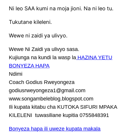
Ni leo SAA kumi na moja jioni. Na ni leo tu.
Tukutane kileleni.
Wewe ni zaidi ya ulivyo.
Wewe Ni Zaidi ya ulivyo sasa.
Kujiunga na kundi la wasp la
HAZINA YETU
BONYEZA HAPA
Ndimi
Coach Godius Rweyongeza
godiusrweyongeza1@gmail.com
www.songambeleblog.blogspot.com
Ili kupata kitabu cha KUTOKA SIFURI MPAKA
KILELENI tuwasiliane kupitia 0755848391
Bonyeza hapa ili uweze kupata makala