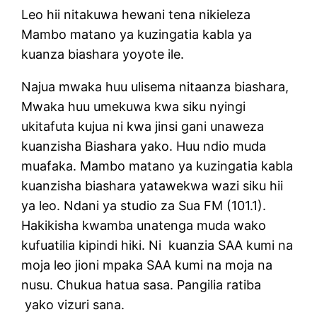
Leo hii nitakuwa hewani tena nikieleza
Mambo matano ya kuzingatia kabla ya
kuanza biashara yoyote ile.
Najua mwaka huu ulisema nitaanza biashara,
Mwaka huu umekuwa kwa siku nyingi
ukitafuta kujua ni kwa jinsi gani unaweza
kuanzisha Biashara yako. Huu ndio muda
muafaka. Mambo matano ya kuzingatia kabla
kuanzisha biashara yatawekwa wazi siku hii
ya leo. Ndani ya studio za Sua FM (101.1).
Hakikisha kwamba unatenga muda wako
kufuatilia kipindi hiki. Ni kuanzia SAA kumi na
moja leo jioni mpaka SAA kumi na moja na
nusu. Chukua hatua sasa. Pangilia ratiba
yako vizuri sana.