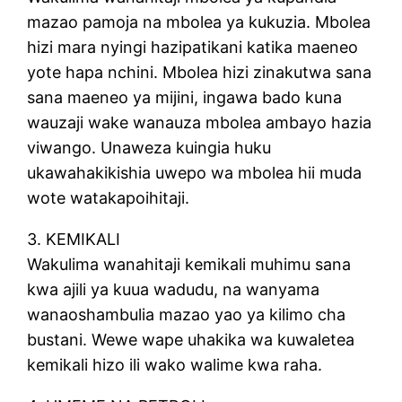
mazao pamoja na mbolea ya kukuzia. Mbolea
hizi mara nyingi hazipatikani katika maeneo
yote hapa nchini. Mbolea hizi zinakutwa sana
sana maeneo ya mijini, ingawa bado kuna
wauzaji wake wanauza mbolea ambayo hazia
viwango. Unaweza kuingia huku
ukawahakikishia uwepo wa mbolea hii muda
wote watakapoihitaji.
3. KEMIKALI
Wakulima wanahitaji kemikali muhimu sana
kwa ajili ya kuua wadudu, na wanyama
wanaoshambulia mazao yao ya kilimo cha
bustani. Wewe wape uhakika wa kuwaletea
kemikali hizo ili wako walime kwa raha.