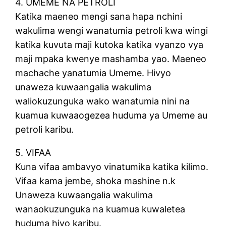
4. UMEME NA PETROLI
Katika maeneo mengi sana hapa nchini
wakulima wengi wanatumia petroli kwa wingi
katika kuvuta maji kutoka katika vyanzo vya
maji mpaka kwenye mashamba yao. Maeneo
machache yanatumia Umeme. Hivyo
unaweza kuwaangalia wakulima
waliokuzunguka wako wanatumia nini na
kuamua kuwaaogezea huduma ya Umeme au
petroli karibu.
5. VIFAA
Kuna vifaa ambavyo vinatumika katika kilimo.
Vifaa kama jembe, shoka mashine n.k
Unaweza kuwaangalia wakulima
wanaokuzunguka na kuamua kuwaletea
huduma hiyo karibu.