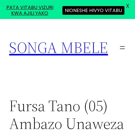
X
PATA VITABU VIZURI
NIONESHE HIVYO VITABU
KWA AJILI YAKO
Skip
to
SONGA MBELE
content
Fursa Tano (05)
Ambazo Unaweza