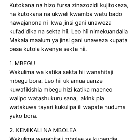
Kutokana na hizo fursa zinazozidi kujitokeza,
na kutokana na ukweli kwamba watu bado
hawajanona ni kwa jinsi gani unaweza
kufadidika na sekta hii. Leo hii nimekuandalia
Makala maalum ya jinsi gani unaweza kupata
pesa kutola kwenye sekta hii.
1. MBEGU
Wakulima wa katika sekta hii wanahitaji
mbegu bora. Leo hii ukiamua uanze
kuwafikishia mbegu hizi katika maeneo
walipo watashukuru sana, lakink pia
watakuwa tayari kukulipa ili wapate huduma
yako bora.
2. KEMIKALI NA MBOLEA
Wakulima wanahitaji mbolea ya kupandia