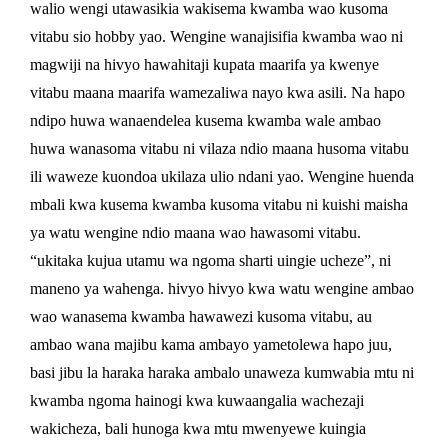
walio wengi utawasikia wakisema kwamba wao kusoma
vitabu sio hobby yao. Wengine wanajisifia kwamba wao ni
magwiji na hivyo hawahitaji kupata maarifa ya kwenye
vitabu maana maarifa wamezaliwa nayo kwa asili. Na hapo
ndipo huwa wanaendelea kusema kwamba wale ambao
huwa wanasoma vitabu ni vilaza ndio maana husoma vitabu
ili waweze kuondoa ukilaza ulio ndani yao. Wengine huenda
mbali kwa kusema kwamba kusoma vitabu ni kuishi maisha
ya watu wengine ndio maana wao hawasomi vitabu.
“ukitaka kujua utamu wa ngoma sharti uingie ucheze”, ni
maneno ya wahenga. hivyo hivyo kwa watu wengine ambao
wao wanasema kwamba hawawezi kusoma vitabu, au
ambao wana majibu kama ambayo yametolewa hapo juu,
basi jibu la haraka haraka ambalo unaweza kumwabia mtu ni
kwamba ngoma hainogi kwa kuwaangalia wachezaji
wakicheza, bali hunoga kwa mtu mwenyewe kuingia