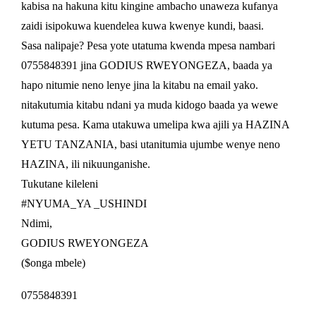
kabisa na hakuna kitu kingine ambacho unaweza kufanya
zaidi isipokuwa kuendelea kuwa kwenye kundi, baasi.
Sasa nalipaje? Pesa yote utatuma kwenda mpesa nambari
0755848391 jina GODIUS RWEYONGEZA, baada ya
hapo nitumie neno lenye jina la kitabu na email yako.
nitakutumia kitabu ndani ya muda kidogo baada ya wewe
kutuma pesa. Kama utakuwa umelipa kwa ajili ya HAZINA
YETU TANZANIA, basi utanitumia ujumbe wenye neno
HAZINA, ili nikuunganishe.
Tukutane kileleni
#NYUMA_YA _USHINDI
Ndimi,
GODIUS RWEYONGEZA
($onga mbele)
0755848391