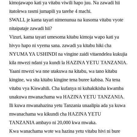
kimojawapo kati ya vitabu viwili hapo juu. Na zawadi hii
itatolewa rasmi jumapili ya tarehe 4 machi.
SWALI, je kama tayari nimenunua na kusoma vitabu vyote
nitaipataje zawadi hii?
Vizuri, kama tayari umesoma kitabu kimoja wapo kati ya
hivyo hapo ni vyema sana. zawadi ya kitabu hiki cha
NYUMA YA USHINDI na vingine zaidi vitaendelea kukujia
kila mwezi ndani ya kundi la HAZINA YETU TANZANIA.
Yaani mwezi wa nne utakuwa na kitabu, wa tano kitabu
kingine, wa sita kitabu kingine tena buree kabisa. Na tena
vitabu vya Kiswahili. Cha kufanya ni kuhakikisha kwamba
unakuwa mwanachama wa HAZINA YETU TANZANIA.
Ili kuwa mwanahazina yetu Tanzania unaalipia ada ya kuwa
mwanachama wa kikundi cha HAZINA YETU
TANZANIA ambayo ni 20,000 kwa mwaka.
Kwa wanachama wote wa hazina yetu vitabu hivi ni bure