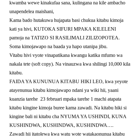
kwamba wewe kinakufaa sana, kulingana na kile ambacho
unapendelea maishani,
Kama bado hutakuwa hujapata basi chukua kitabu kimoja
kati ya hivi, KUTOKA SIFURI MPAKA KILELENI
pamoja na TATIZO SI RASILIMALI ZILIZOPOTEA.
Soma kimojawapo na baada ya hapo utanipa jibu.
Vitabu hivi vyote vinapatikana kwangu katika mfumo wa
nakala tete (soft copy). Na vinauzwa kwa shilingi 10,000 kila
kitabu.
FAIDA YA KUNUNUA KITABU HIKI LEO, kwa yeyote
atayenunua kitabu kimojawapo ndani ya wiki hii, yaani
kuanzia tarehe 23 februari mpaka tarehe 1 machi atapata
kitabu kingine kimoja buree kama zawadi. Na kitabu hiki si
kingine bali ni kitabu cha NYUMA YA USHINDI, KUNA
KUSHINDWA, KUSHINDWA, KUSHINDWA….
Zawadi hii itatolewa kwa watu wote watakaonunua kitabu