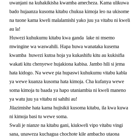
uwanjani na kuhakikisha kwamba amecheza. Kama ulikuwa
bado hujaanza kusoma kitabu chukua kimoja leo na ukisome
na tuone kama kweli malalamishi yako juu ya vitabu ni kweli
au la!
Huwezi kuhukumu kitabu kwa ganda lake ni msemo
mwingine wa waswahili. Hapa huwa wanataka kusema
kwamba huwezi kutoa hoja ya kukashifu kitu au kukisifia
wakati kitu chenyewe hujakiona kabisa. Jambo hili si jema
hata kidogo. Na wewe pia hupaswi kuhukumu vitabu kabla
ya wewe kuanza kusoma hata kimoja. Cha kufanya wewe
soma kimoja tu baada ya hapo utaniambia ni kweli maneno
ya watu juu ya vitabu ni sahihi au!
Jilazimishe hata kama hujisikii kusoma kitabu, ila kwa kuwa
ni kimoja basi tu wewe soma.
Swali je nianze na kitabu gani, kiukweli vipo vitabu vingi
sana, unaweza kuchagua chochote kile ambacho utaona