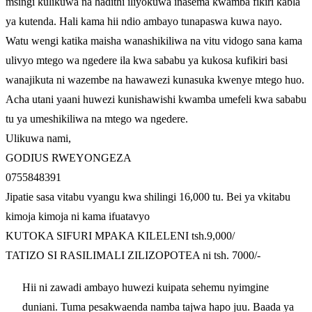
msingi kulikuwa na hadithi iliyokuwa inasema kwamba fikiri kabla
ya kutenda. Hali kama hii ndio ambayo tunapaswa kuwa nayo.
Watu wengi katika maisha wanashikiliwa na vitu vidogo sana kama
ulivyo mtego wa ngedere ila kwa sababu ya kukosa kufikiri basi
wanajikuta ni wazembe na hawawezi kunasuka kwenye mtego huo.
Acha utani yaani huwezi kunishawishi kwamba umefeli kwa sababu
tu ya umeshikiliwa na mtego wa ngedere.
Ulikuwa nami,
GODIUS RWEYONGEZA
0755848391
Jipatie sasa vitabu vyangu kwa shilingi 16,000 tu. Bei ya vkitabu
kimoja kimoja ni kama ifuatavyo
KUTOKA SIFURI MPAKA KILELENI tsh.9,000/
TATIZO SI RASILIMALI ZILIZOPOTEA ni tsh. 7000/-
Hii ni zawadi ambayo huwezi kuipata sehemu nyimgine
duniani. Tuma pesakwaenda namba tajwa hapo juu. Baada ya