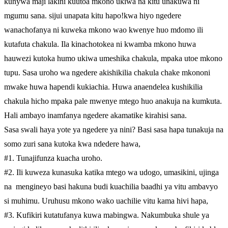
kunywa maji lakini kuutoa mkono ukiwa na kitu unakuwa ni
mgumu sana. sijui unapata kitu hapo!kwa hiyo ngedere
wanachofanya ni kuweka mkono wao kwenye huo mdomo ili
kutafuta chakula. Ila kinachotokea ni kwamba mkono huwa
hauwezi kutoka humo ukiwa umeshika chakula, mpaka utoe mkono
tupu. Sasa uroho wa ngedere akishikilia chakula chake mkononi
mwake huwa hapendi kukiachia. Huwa anaendelea kushikilia
chakula hicho mpaka pale mwenye mtego huo anakuja na kumkuta.
Hali ambayo inamfanya ngedere akamatike kirahisi sana.
Sasa swali haya yote ya ngedere ya nini? Basi sasa hapa tunakuja na
somo zuri sana kutoka kwa ndedere hawa,
#1. Tunajifunza kuacha uroho.
#2. Ili kuweza kunasuka katika mtego wa udogo, umasikini, ujinga
na mengineyo basi hakuna budi kuachilia baadhi ya vitu ambavyo
si muhimu. Uruhusu mkono wako uachilie vitu kama hivi hapa,
#3. Kufikiri kutatufanya kuwa mabingwa. Nakumbuka shule ya