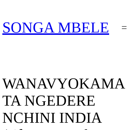
Skip
PATA VITABU
VIZURI KWA AJILI
NIONESHE HIVYO VITABU
to
YAKO
content
SONGA MBELE
WANAVYOKAMA
TA NGEDERE
NCHINI INDIA