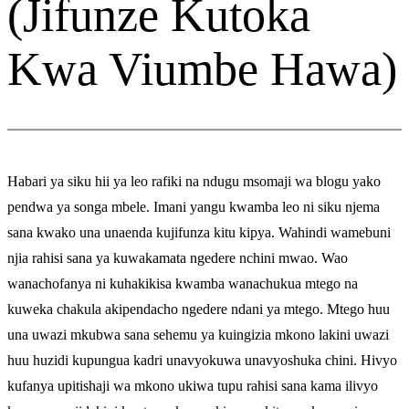
(Jifunze Kutoka
Kwa Viumbe Hawa)
Habari ya siku hii ya leo rafiki na ndugu msomaji wa blogu yako
pendwa ya songa mbele. Imani yangu kwamba leo ni siku njema
sana kwako una unaenda kujifunza kitu kipya. Wahindi wamebuni
njia rahisi sana ya kuwakamata ngedere nchini mwao. Wao
wanachofanya ni kuhakikisa kwamba wanachukua mtego na
kuweka chakula akipendacho ngedere ndani ya mtego. Mtego huu
una uwazi mkubwa sana sehemu ya kuingizia mkono lakini uwazi
huu huzidi kupungua kadri unavyokuwa unavyoshuka chini. Hivyo
kufanya upitishaji wa mkono ukiwa tupu rahisi sana kama ilivyo