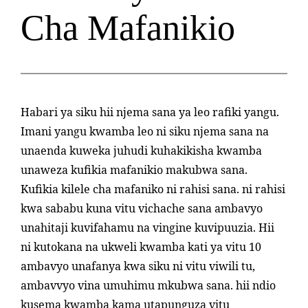
Cha Mafanikio
Habari ya siku hii njema sana ya leo rafiki yangu.
Imani yangu kwamba leo ni siku njema sana na
unaenda kuweka juhudi kuhakikisha kwamba
unaweza kufikia mafanikio makubwa sana.
Kufikia kilele cha mafaniko ni rahisi sana. ni rahisi
kwa sababu kuna vitu vichache sana ambavyo
unahitaji kuvifahamu na vingine kuvipuuzia. Hii
ni kutokana na ukweli kwamba kati ya vitu 10
ambavyo unafanya kwa siku ni vitu viwili tu,
ambavvyo vina umuhimu mkubwa sana. hii ndio
kusema kwamba kama utapunguza vitu