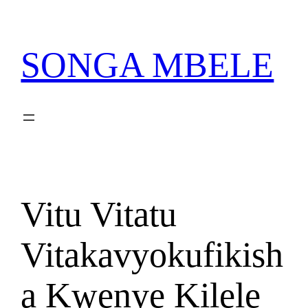
Skip
PATA VITABU VIZURI
NIONESHE HIVYO VITABU
KWA AJILI YAKO
to
content
SONGA MBELE
Vitu Vitatu
Vitakavyokufikish
a Kwenye Kilele