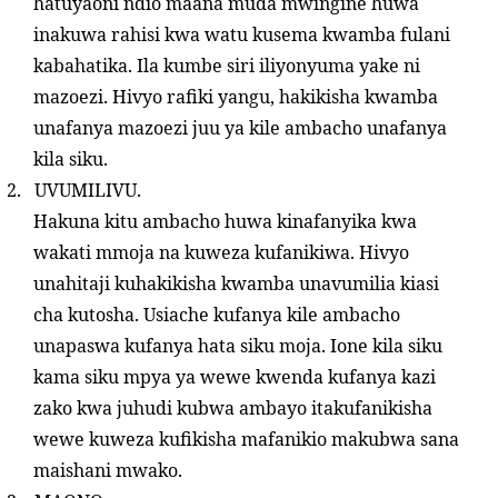
hatuyaoni ndio maana muda mwingine huwa
inakuwa rahisi kwa watu kusema kwamba fulani
kabahatika. Ila kumbe siri iliyonyuma yake ni
mazoezi. Hivyo rafiki yangu, hakikisha kwamba
unafanya mazoezi juu ya kile ambacho unafanya
kila siku.
2.
UVUMILIVU.
Hakuna kitu ambacho huwa kinafanyika kwa
wakati mmoja na kuweza kufanikiwa. Hivyo
unahitaji kuhakikisha kwamba unavumilia kiasi
cha kutosha. Usiache kufanya kile ambacho
unapaswa kufanya hata siku moja. Ione kila siku
kama siku mpya ya wewe kwenda kufanya kazi
zako kwa juhudi kubwa ambayo itakufanikisha
wewe kuweza kufikisha mafanikio makubwa sana
maishani mwako.