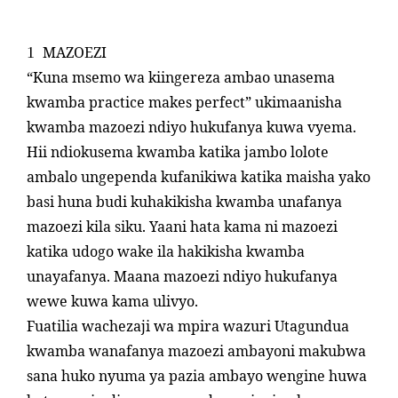
MAZOEZI
1
“Kuna msemo wa kiingereza ambao unasema
kwamba practice makes perfect” ukimaanisha
kwamba mazoezi ndiyo hukufanya kuwa vyema.
Hii ndiokusema kwamba katika jambo lolote
ambalo ungependa kufanikiwa katika maisha yako
basi huna budi kuhakikisha kwamba unafanya
mazoezi kila siku. Yaani hata kama ni mazoezi
katika udogo wake ila hakikisha kwamba
unayafanya. Maana mazoezi ndiyo hukufanya
wewe kuwa kama ulivyo.
Fuatilia wachezaji wa mpira wazuri Utagundua
kwamba wanafanya mazoezi ambayoni makubwa
sana huko nyuma ya pazia ambayo wengine huwa