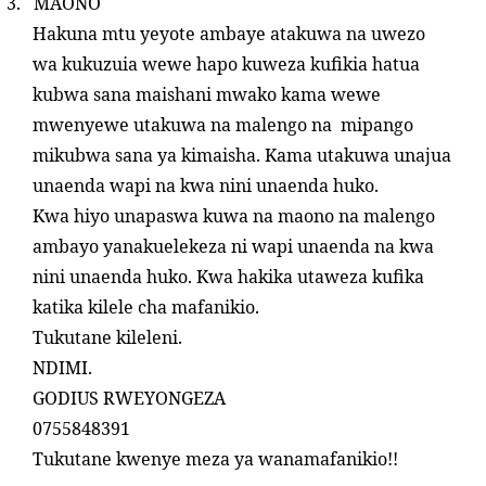
3.
MAONO
Hakuna mtu yeyote ambaye atakuwa na uwezo
wa kukuzuia wewe hapo kuweza kufikia hatua
kubwa sana maishani mwako kama wewe
mwenyewe utakuwa na malengo na mipango
mikubwa sana ya kimaisha. Kama utakuwa unajua
unaenda wapi na kwa nini unaenda huko.
Kwa hiyo unapaswa kuwa na maono na malengo
ambayo yanakuelekeza ni wapi unaenda na kwa
nini unaenda huko. Kwa hakika utaweza kufika
katika kilele cha mafanikio.
Tukutane kileleni.
NDIMI.
GODIUS RWEYONGEZA
0755848391
Tukutane kwenye meza ya wanamafanikio!!