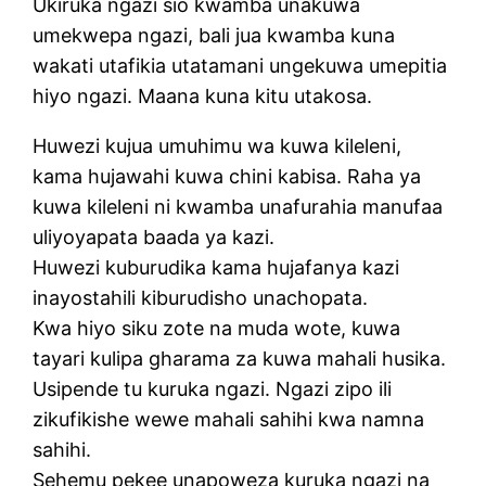
Ukiruka ngazi sio kwamba unakuwa
umekwepa ngazi, bali jua kwamba kuna
wakati utafikia utatamani ungekuwa umepitia
hiyo ngazi. Maana kuna kitu utakosa.
Huwezi kujua umuhimu wa kuwa kileleni,
kama hujawahi kuwa chini kabisa. Raha ya
kuwa kileleni ni kwamba unafurahia manufaa
uliyoyapata baada ya kazi.
Huwezi kuburudika kama hujafanya kazi
inayostahili kiburudisho unachopata.
Kwa hiyo siku zote na muda wote, kuwa
tayari kulipa gharama za kuwa mahali husika.
Usipende tu kuruka ngazi. Ngazi zipo ili
zikufikishe wewe mahali sahihi kwa namna
sahihi.
Sehemu pekee unapoweza kuruka ngazi na