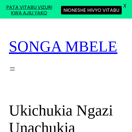
X
PATA VITABU VIZURI
NIONESHE HIVYO VITABU
KWA AJILI YAKO
Skip
to
content
SONGA MBELE
Ukichukia Ngazi
Unachukia