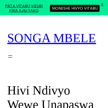
X
PATA VITABU VIZURI
NIONESHE HIVYO VITABU
KWA AJILI YAKO
Skip
to
content
SONGA MBELE
Hivi Ndivyo
Wewe Unapaswa