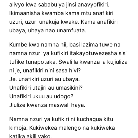
alivyo kwa sababu ya jinsi anavyofikiri.
Ikimaanisha kwamba kama mtu anafikiri
uzuri, uzuri unakuja kwake. Kama anafikiri
ubaya, ubaya nao unamfuata.
Kumbe kwa namna hii, basi lazima tuwe na
namna nzuri ya kufikiri itakayotuwezesha sisi
tufike tunapotaka. Swali la kwanza la kujiuliza
ni je, unafikiri nini sasa hivi?
Je, unafikiri uzuri au ubaya.
Unafikiri utajiri au umasikini?
Unafikiri ukuu au udogo?
Jiulize kwanza maswali haya.
Namna nzuri ya kufikiri ni kuchagua kitu
kimoja. Kukiwekea malengo na kukiweka
katika akili yako.