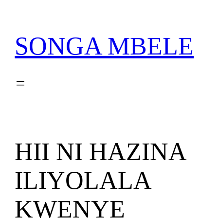
Skip
PATA VITABU VIZURI
NIONESHE HIVYO VITABU
KWA AJILI YAKO
to
content
SONGA MBELE
HII NI HAZINA
ILIYOLALA
KWENYE