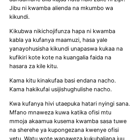
Jibu ni kwamba alienda na mkumbo wa
kikundi.
Kikubwa nikichojifunza hapa ni kwamba
kabla ya kufanya maamuzi, hasa yale
yanayohusisha kikundi unapaswa kukaa na
kufikiri kote kote na kuangalia faida na
hasara za kile kitu.
Kama kitu kinakufaa basi endana nacho.
Kama hakikufai usijishughulishe nacho.
Kwa kufanya hivi utaepuka hatari nyingi sana.
Mfano mnaweza kuwa katika ofisi mtu
mmoja akaamua kusema kwamba sasa tuwe
na sherehe ya kupongezana kwenye ofisi
yetu. Watu wote wanaweza kukubaliana juu