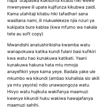
hapa utapaswa kukisoma kitabu hiki wewe
mwenyewe ili upate kujifunza kikubwa zaidi.
Kama utahitaji kitabu hiki tafadhari sana
wasiliana nami, ili niukuelekeze njia nzuri ya
kukipata bure kabisa (kwa mfumo wa nakala
tete au soft copy)
Mwandishi anatushirikisha kwamba watu
wanapokuwa katika kundi fulani basi kufikiri
kwa watu hao kunakuwa katikati. Yaani
kunakuwa hakuna hata mtu mmoja
anayefikiri yeye kama yeye. Badala yake ule
mkumbo wa kikundi (ambao kiuhalisia sio akili
ya mtu yeyote) ndio unawaongoza watu.
Hivyo watu hujikuta wakifanya maamuzi
kwenye kikundi huku wakiwa hawajafanya
maamuzi sahihi.