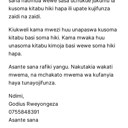
sana naomba wewe sasa uchukue jukumu la
kusoma kitabu hiki hapa ili upate kujifunza
zaidi na zaidi.
Kiukweli kama mwezi huu unapaswa kusoma
kitabu basi soma hiki. Kama mwaka huu
unasoma kitabu kimoja basi wewe soma hiki
hapa.
Asante sana rafiki yangu. Nakutakia wakati
mwema, na mchakato mwema wa kufanyia
haya tunayojifunza.
Ndimi,
Godius Rweyongeza
0755848391
Asante sana