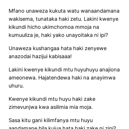
Mfano unaweza kukuta watu wanaandamana
wakisema, tunataka haki zetu. Lakini kwenye
kikundi hicho ukimchomoa mmoja na
kumuuliza je, haki yako unayoitaka ni ipi?
Unaweza kushangaa hata haki zenyewe
anazodai hazijui kabisaaa!
Lakini kwenye kikundi mtu huyuhuyu anajiona
ameonewa. Hajatendewa haki na anayimwa
uhuru.
Kwenye kikundi mtu huyu haki zake
zimevunjwa kwa asilimia mia moja.
Sasa kitu gani kilimfanya mtu huyu
aandamane bila kujua hata haki zake ni zipi?