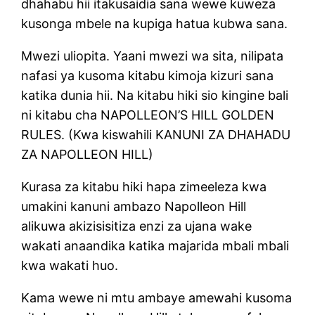
dhahabu hii itakusaidia sana wewe kuweza
kusonga mbele na kupiga hatua kubwa sana.
Mwezi uliopita. Yaani mwezi wa sita, nilipata
nafasi ya kusoma kitabu kimoja kizuri sana
katika dunia hii. Na kitabu hiki sio kingine bali
ni kitabu cha NAPOLLEON’S HILL GOLDEN
RULES. (Kwa kiswahili KANUNI ZA DHAHADU
ZA NAPOLLEON HILL)
Kurasa za kitabu hiki hapa zimeeleza kwa
umakini kanuni ambazo Napolleon Hill
alikuwa akizisisitiza enzi za ujana wake
wakati anaandika katika majarida mbali mbali
kwa wakati huo.
Kama wewe ni mtu ambaye amewahi kusoma