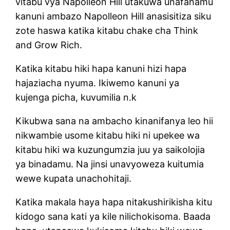
vitabu vya Napolleon Hill utakuwa unafahamu
kanuni ambazo Napolleon Hill anasisitiza siku
zote haswa katika kitabu chake cha Think
and Grow Rich.
Katika kitabu hiki hapa kanuni hizi hapa
hajaziacha nyuma. Ikiwemo kanuni ya
kujenga picha, kuvumilia n.k
Kikubwa sana na ambacho kinanifanya leo hii
nikwambie usome kitabu hiki ni upekee wa
kitabu hiki wa kuzungumzia juu ya saikolojia
ya binadamu. Na jinsi unavyoweza kuitumia
wewe kupata unachohitaji.
Katika makala haya hapa nitakushirikisha kitu
kidogo sana kati ya kile nilichokisoma. Baada