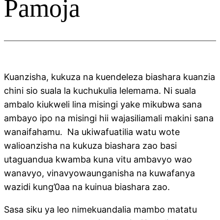
Pamoja
Kuanzisha, kukuza na kuendeleza biashara kuanzia
chini sio suala la kuchukulia lelemama. Ni suala
ambalo kiukweli lina misingi yake mikubwa sana
ambayo ipo na misingi hii wajasiliamali makini sana
wanaifahamu. Na ukiwafuatilia watu wote
walioanzisha na kukuza biashara zao basi
utaguandua kwamba kuna vitu ambavyo wao
wanavyo, vinavyowaunganisha na kuwafanya
wazidi kung’0aa na kuinua biashara zao.
Sasa siku ya leo nimekuandalia mambo matatu