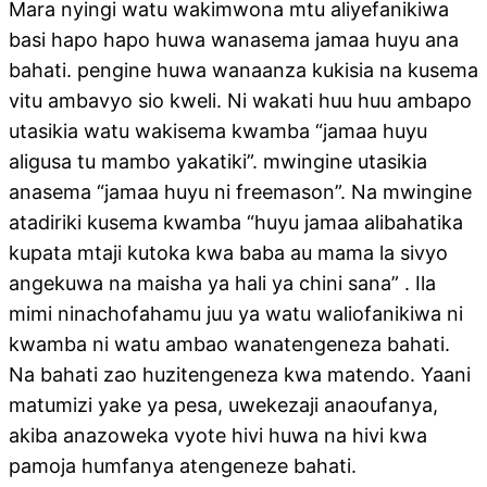
Mara nyingi watu wakimwona mtu aliyefanikiwa
basi hapo hapo huwa wanasema jamaa huyu ana
bahati. pengine huwa wanaanza kukisia na kusema
vitu ambavyo sio kweli. Ni wakati huu huu ambapo
utasikia watu wakisema kwamba “jamaa huyu
aligusa tu mambo yakatiki”. mwingine utasikia
anasema “jamaa huyu ni freemason”. Na mwingine
atadiriki kusema kwamba “huyu jamaa alibahatika
kupata mtaji kutoka kwa baba au mama la sivyo
angekuwa na maisha ya hali ya chini sana” . Ila
mimi ninachofahamu juu ya watu waliofanikiwa ni
kwamba ni watu ambao wanatengeneza bahati.
Na bahati zao huzitengeneza kwa matendo. Yaani
matumizi yake ya pesa, uwekezaji anaoufanya,
akiba anazoweka vyote hivi huwa na hivi kwa
pamoja humfanya atengeneze bahati.