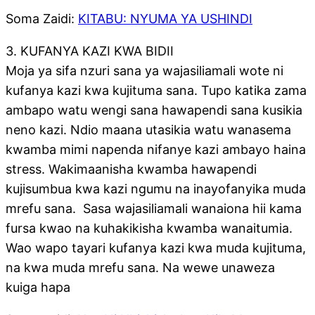
Soma Zaidi:
KITABU: NYUMA YA USHINDI
3. KUFANYA KAZI KWA BIDII
Moja ya sifa nzuri sana ya wajasiliamali wote ni
kufanya kazi kwa kujituma sana. Tupo katika zama
ambapo watu wengi sana hawapendi sana kusikia
neno kazi. Ndio maana utasikia watu wanasema
kwamba mimi napenda nifanye kazi ambayo haina
stress. Wakimaanisha kwamba hawapendi
kujisumbua kwa kazi ngumu na inayofanyika muda
mrefu sana. Sasa wajasiliamali wanaiona hii kama
fursa kwao na kuhakikisha kwamba wanaitumia.
Wao wapo tayari kufanya kazi kwa muda kujituma,
na kwa muda mrefu sana. Na wewe unaweza
kuiga hapa