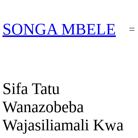
Skip
PATA VITABU VIZURI KWA
NIONESHE HIVYO VIT
AJILI YAKO
to
content
SONGA MBELE
Sifa Tatu
Wanazobeba
Wajasiliamali Kwa