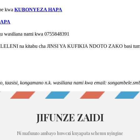
epe kwa
KUBONYEZA HAPA
HAPA
gu wasiliana nami kwa 0755848391
LELENI na kitabu cha JINSI YA KUFIKIA NDOTO ZAKO basi tuma
ako, taasisi, kongamano n.k. wasiliana nami kwa email: songambele