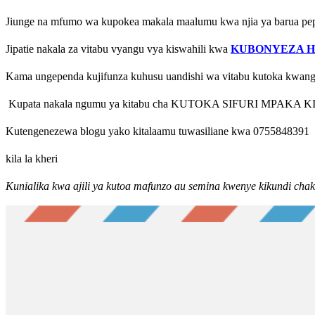
Jiunge na mfumo wa kupokea makala maalumu kwa njia ya barua p
Jipatie nakala za vitabu vyangu vya kiswahili kwa
KUBONYEZA 
Kama ungependa kujifunza kuhusu uandishi wa vitabu kutoka kwan
Kupata nakala ngumu ya kitabu cha KUTOKA SIFURI MPAKA KI
Kutengenezewa blogu yako kitalaamu tuwasiliane kwa 0755848391
kila la kheri
Kunialika kwa ajili ya kutoa mafunzo au semina kwenye kikundi ch