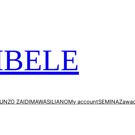
 VITABU VIZURI KWA AJILI YAKO
MBELE
UNZO ZAIDI
MAWASILIANO
My account
SEMINA
Zawad