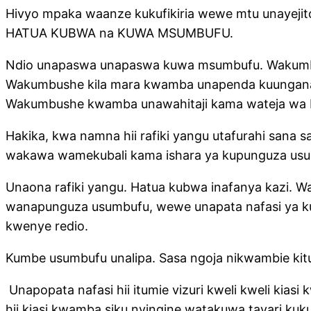
Hivyo mpaka waanze kukufikiria wewe mtu unayejito
HATUA KUBWA na KUWA MSUMBUFU.
Ndio unapaswa unapaswa kuwa msumbufu. Wakumbus
Wakumbushe kila mara kwamba unapenda kuungana 
Wakumbushe kwamba unawahitaji kama wateja wa 
Hakika, kwa namna hii rafiki yangu utafurahi sana
wakawa wamekubali kama ishara ya kupunguza us
Unaona rafiki yangu. Hatua kubwa inafanya kazi. 
wanapunguza usumbufu, wewe unapata nafasi ya ku
kwenye redio.
Kumbe usumbufu unalipa. Sasa ngoja nikwambie k
Unapopata nafasi hii itumie vizuri kweli kweli kia
hii kiasi kwamba siku nyingine watakuwa tayari kuk