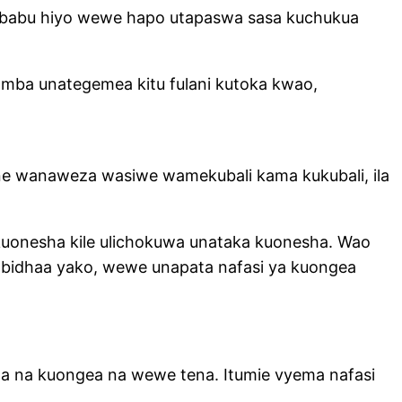
 sababu hiyo wewe hapo utapaswa sasa kuchukua
ba unategemea kitu fulani kutoka kwao,
ine wanaweza wasiwe wamekubali kama kukubali, ila
kuonesha kile ulichokuwa unataka kuonesha. Wao
 bidhaa yako, wewe unapata nafasi ya kuongea
futa na kuongea na wewe tena. Itumie vyema nafasi