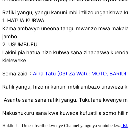
Rafiki yangu, yangu kanuni mbili zilizounganishwa k
1. HATUA KUBWA
Kama ambavyo uneona tangu mwanzo mwa makala haya
jambo.
2. USUMBUFU
Lakini pia hatua hizo kubwa sana zinapaswa kue
kieleweke.
Soma zaidi :
Aina Tatu (03) Za Watu: MOTO, BARI
Rafili yangu, hizo ni kanuni mbili ambazo unaweza 
Asante sana sana rafiki yangu. Tukutane kwenye 
Nakushukuru sana kwa kuweza kufuatilia somo hil
Hakikisha Umesubscribe kwenye Channel yangu ya youtube kwa
K