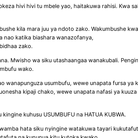
keza hivi hivi tu mbele yao, haitakuwa rahisi. Kwa
he kila mara juu ya ndoto zako. Wakumbushe kwam
nao katika biashara wanazofanya,
bidhaa zako.
 sana. Mwisho wa siku utashaangaa wanakubali. Peng
umbufu wako.
Wao wanapunguza usumbufu, wewe unapata fursa ya 
onesha kipaji chako, wewe unapata nafasi ya kuuza
itu kingine kuhusu USUMBUFU na HATUA KUBWA.
si kwamba hata siku nyingine watakuwa tayari kukuta
utafuta na kununua kitu kutoka kwako.