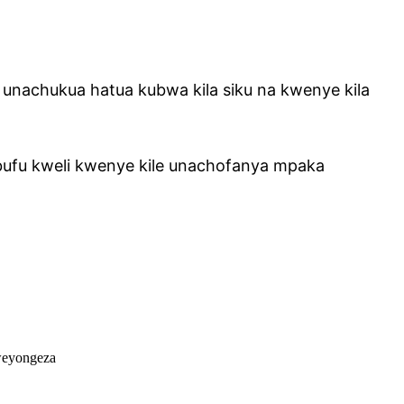
unachukua hatua kubwa kila siku na kwenye kila
ufu kweli kwenye kile unachofanya mpaka
weyongeza