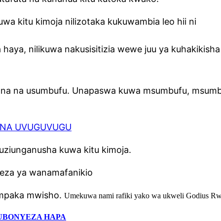
uwa kitu kimoja nilizotaka kukuwambia leo hii ni
, nilikuwa nakusisitizia wewe juu ya kuhakikisha 
ndana na usumbufu. Unapaswa kuwa msumbufu, msumb
DI NA UVUGUVUGU
kuziunganusha kuwa kitu kimoja.
meza ya wanamafanikio
i mpaka mwisho.
Umekuwa nami rafiki yako wa ukweli Godius R
UBONYEZA HAPA