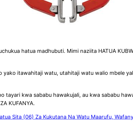
i kuchukua hatua madhubuti. Mimi naziita HATUA KUB
yako itawahitaji watu, utahitaji watu walio mbele 
tayari kwa sababu hawakujali, au kwa sababu hawap
 ZA KUFANYA.
 Sita (06) Za Kukutana Na Watu Maarufu, Wafanya