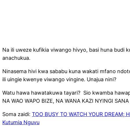
Na ili uweze kufikia viwango hivyo, basi huna bud
anachukua.
Ninasema hivi kwa sababu kuna wakati mfano ndoto 
ili uingie kwenye viwango vingine. Unajua nini?
Watu hawa hawatakuwa tayari? Sio kwamba hawapo 
NA WAO WAPO BIZE, NA WANA KAZI NYINGI SANA
Soma zaidi:
TOO BUSY TO WATCH YOUR DREAM; Hatua
Kutumia Nguvu