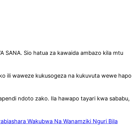
WA SANA. Sio hatua za kawaida ambazo kila mtu
yako ili waweze kukusogeza na kukuvuta wewe hapo
endi ndoto zako. Ila hawapo tayari kwa sababu,
biashara Wakubwa Na Wanamziki Nguri Bila