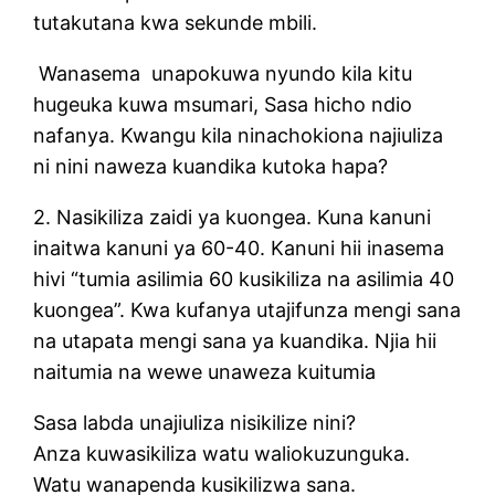
tutakutana kwa sekunde mbili.
Wanasema unapokuwa nyundo kila kitu
hugeuka kuwa msumari, Sasa hicho ndio
nafanya. Kwangu kila ninachokiona najiuliza
ni nini naweza kuandika kutoka hapa?
2. Nasikiliza zaidi ya kuongea. Kuna kanuni
inaitwa kanuni ya 60-40. Kanuni hii inasema
hivi “tumia asilimia 60 kusikiliza na asilimia 40
kuongea”. Kwa kufanya utajifunza mengi sana
na utapata mengi sana ya kuandika. Njia hii
naitumia na wewe unaweza kuitumia
Sasa labda unajiuliza nisikilize nini?
Anza kuwasikiliza watu waliokuzunguka.
Watu wanapenda kusikilizwa sana.