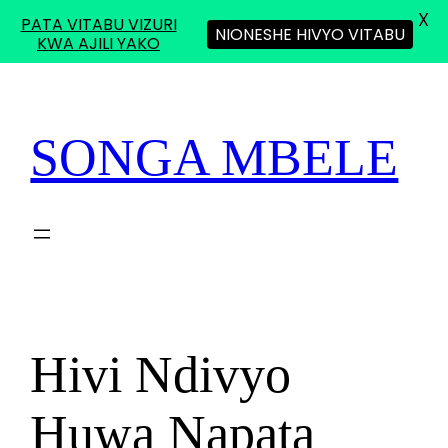
X
PATA VITABU VIZURI
NIONESHE HIVYO VITABU
KWA AJILI YAKO
Skip
to
content
SONGA MBELE
Hivi Ndivyo
Huwa Napata