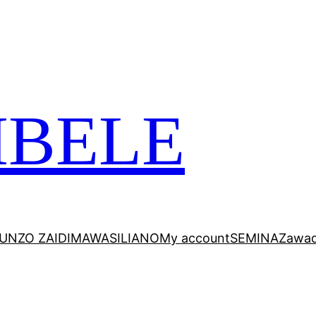
 VITABU VIZURI KWA AJILI YAKO
MBELE
UNZO ZAIDI
MAWASILIANO
My account
SEMINA
Zawad