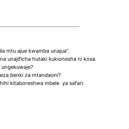
ila mtu ajue kwamba unajua”.
a unajificha hutaki kukionesha ni kosa.
li ungekuwaje?
geza benki za mtandaoni?
ahihi kitaboreshwa mbele ya safari.