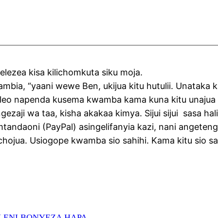
lezea kisa kilichomkuta siku moja.
bia, “yaani wewe Ben, ukijua kitu hutulii. Unataka k
la leo napenda kusema kwamba kama kuna kitu unajua n
ezaji wa taa, kisha akakaa kimya. Sijui sijui sasa ha
tandaoni (PayPal) asingelifanyia kazi, nani angeten
achojua. Usiogope kwamba sio sahihi. Kama kitu sio s
ELENI BONYEZA HAPA