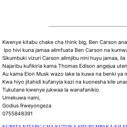
Kwenye kitabu chake cha think big, Ben Carson anae
Ipo hivi kuna jamaa alimfuata Ben Carson na kumwam
Sikumbuki vizuri Carson alimjibu nini huyu jamaa, i
Najaribu kufikiria kama Thomas Edison angejua uteng
Au kama Elon Musk wazo lake la kuwa na benki ya m
Kwa hiyo jitahidi kufanyia kazi na kuonesha kile un
Tukutane kwenye jukwaa la wanafanikio
Umekuwa nami,
Godius Rweyongeza
0755848391
KUPATA KITABU CHA KUTOKA SIFURI MPAKA KIL