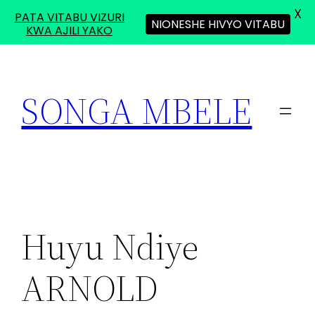
X
PATA VITABU VIZURI
NIONESHE HIVYO VITABU
KWA AJILI YAKO
Skip
to
SONGA MBELE
content
Huyu Ndiye
ARNOLD