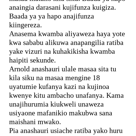
anaingia darasani kujifunza kuigiza.
Baada ya ya hapo anajifunza
kiingereza.
Anasema kwamba aliyaweza haya yote
kwa sababu alikuwa anapangilia ratiba
yake vizuri na kuhakikisha kwamba
haipiti sekunde.
Arnold anashauri ulale masaa sita tu
kila siku na masaa mengine 18
uyatumie kufanya kazi na kujinoa
kwenye kitu ambacho unafanya. Kama
unajihurumia kiukweli unaweza
usiyaone mafanikio makubwa sana
maishani mwako.
Pia anashauri usiache ratiba yako huru