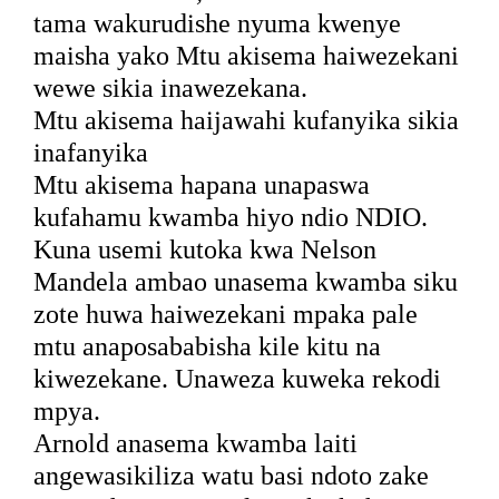
tama wakurudishe nyuma kwenye
maisha yako Mtu akisema haiwezekani
wewe sikia inawezekana.
Mtu akisema haijawahi kufanyika sikia
inafanyika
Mtu akisema hapana unapaswa
kufahamu kwamba hiyo ndio NDIO.
Kuna usemi kutoka kwa Nelson
Mandela ambao unasema kwamba siku
zote huwa haiwezekani mpaka pale
mtu anaposababisha kile kitu na
kiwezekane. Unaweza kuweka rekodi
mpya.
Arnold anasema kwamba laiti
angewasikiliza watu basi ndoto zake