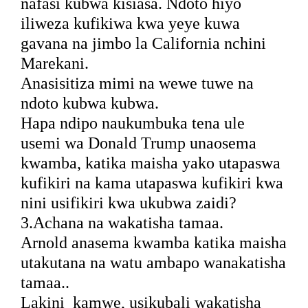
nafasi kubwa kisiasa. Ndoto hiyo
iliweza kufikiwa kwa yeye kuwa
gavana na jimbo la California nchini
Marekani.
Anasisitiza mimi na wewe tuwe na
ndoto kubwa kubwa.
Hapa ndipo naukumbuka tena ule
usemi wa Donald Trump unaosema
kwamba, katika maisha yako utapaswa
kufikiri na kama utapaswa kufikiri kwa
nini usifikiri kwa ukubwa zaidi?
3.Achana na wakatisha tamaa.
Arnold anasema kwamba katika maisha
utakutana na watu ambapo wanakatisha
tamaa..
Lakini
kamwe, usikubali wakatisha