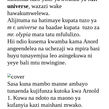
universe
, wazazi wake
hawakumwelewa.
Alijituma na hatimaye kupata tuzo ya
m r. universe
na baadae kupata
tuzo za
mr. olypia
mara tatu mfululizo.
Hii ndio kusema kwamba kama Anord
angeendelea na uchezaji wa mpira basi
huyu tunayemjua leo asingekuwa ni
yeye bali mtu mwingine.
Sasa kuna mambo manne ambayo
tunaenda kujifunza kutoka kwa Arnold
1. Kuwa na ndoto na maono ya
kufanyia kazi maishani mwako.