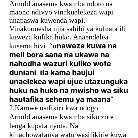
Arnold anasema kwamba ndoto na
maono ndivyo vinakuelekeza wapi
unapaswa kuwenda wapi.
Vinakuonesha njia sahihi ya kufuata ili
kuweza kufika huko. Anaendelea
naweza kuwa na
kusema hivi
“
u
meli bora sana na ukawa na
nahodha wazuri kuliko wote
duniani
ila kama haujui
unaelekea wapi ujue utazunguka
huku na huko na mwisho wa siku
hautafika sehemu ya maana
”
2.Kamwe usifikiri kwa udogo
Arnold anasema kwamba siku zote
lenga kupata nyota. Na
kinachowafanya watu wasifikirie kuwa