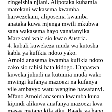
zingeishia njiani. Alipotaka kuhamia
marekani wakasema kwamba
haiwezekani, aliposema kwamba
anataka kuwa mjenga mwili mkubwa
sana wakasema hayo yanafanyika
Marekani wala sio kwao Austria.
4. kubali kuwekeza muda wa kutosha
kabla ya kufikia ndoto yako.
Arnold anasema kwamba kufikia ndoto
zako sio rahisi hata kidogo. Utapaswa
kuweka juhudi na kutumia muda wako
mwingi kufanya mazoezi na kufanya
vile ambavyo watu wengine hawafanyi.
Mfano Arnold anasema kwamba kuna
kipindi alikuwa anafanya mazoezi kwa
masaa matano kila siku. Baada ya hapo