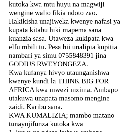
kutoka kwa mtu huyu na magwiji
wengine walio fikia ndoto zao.
Hakikisha unajiweka kwenye nafasi ya
kupata kitabu hiki mapema sana
kuanzia sasa. Utaweza kukipata kwa
elfu mbili tu. Pesa hii unalipia kupitia
nambari ya simu 0755848391 jina
GODIUS RWEYONGEZA.
Kwa kufanya hivyo utaunganishwa
kwenye kundi la THINK BIG FOR
AFRICA kwa mwezi mzima. Ambapo
utakuwa unapata masomo mengine
zaidi. Karibu sana.
KWA KUMALIZIA; mambo matano
tunayojifunza kutoka kwa