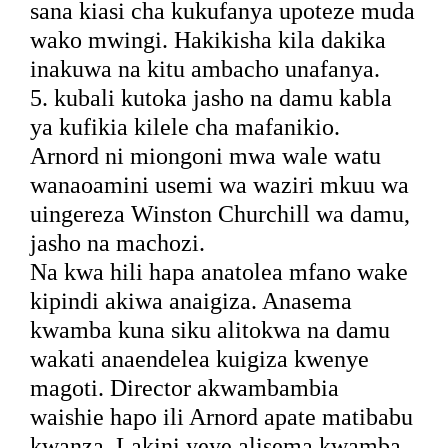
sana kiasi cha kukufanya upoteze muda
wako mwingi. Hakikisha kila dakika
inakuwa na kitu ambacho unafanya.
5. kubali kutoka jasho na damu kabla
ya kufikia kilele cha mafanikio.
Arnord ni miongoni mwa wale watu
wanaoamini usemi wa waziri mkuu wa
uingereza Winston Churchill wa damu,
jasho na machozi.
Na kwa hili hapa anatolea mfano wake
kipindi akiwa anaigiza. Anasema
kwamba kuna siku alitokwa na damu
wakati anaendelea kuigiza kwenye
magoti. Director akwambambia
waishie hapo ili Arnord apate matibabu
kwanza. Lakini yeye alisema kwamba