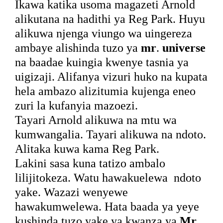
Ikawa katika usoma magazeti Arnold
alikutana na hadithi ya Reg Park. Huyu
alikuwa njenga viungo wa uingereza
ambaye alishinda tuzo ya
mr
.
universe
na baadae kuingia kwenye tasnia ya
uigizaji. Alifanya vizuri huko na kupata
hela ambazo alizitumia kujenga eneo
zuri la kufanyia mazoezi.
Tayari Arnold alikuwa na mtu wa
kumwangalia. Tayari alikuwa na ndoto.
Alitaka kuwa kama Reg Park.
Lakini sasa kuna tatizo ambalo
lilijitokeza. Watu hawakuelewa
ndoto
yake. Wazazi wenyewe
hawakumwelewa. Hata baada ya yeye
kushinda tuzo yake ya kwanza ya
Mr.