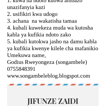
1. kuwa na ndoto kubwa ambazo
unazifanyia kazi
2. usifikiri kwa udogo
3. achana
na wakatisha tamaa
4. kubali kuwekeza muda wa kutosha
kabla ya kufikia ndoto zako
5. kubali kutokwa jasho na damu kabla
ya kufikia kwenye kilele cha mafanikio
Umekuwa name,
Godius Rweyongeza (songambele)
0755848391
www.songambeleblog.blogspot.com