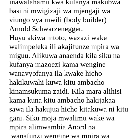
inawafahamu kwa kufanya makubwa
basi ni mwigizaji wa mjengaji wa
viungo vya mwili (body builder)
Arnold Schwarzenegger.
Huyu akiwa mtoto, wazazi wake
walimpeleka ili akajifunze mpira wa
miguu. Alikuwa anaenda kila siku na
kufanya mazoezi kama wengine
wanavyofanya ila kwake hicho
hakikuwahi kuwa kitu ambacho
kinamsukuma zaidi. Kila mara alihisi
kama kuna kitu ambacho hakijakaa
sawa ila hakujua hicho kitakuwa ni kitu
gani. Siku moja mwalimu wake wa
mpira alimwambia Anord na
wanafunzi wengine wa mpira wa