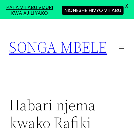
X
PATA VITABU VIZURI
NIONESHE HIVYO VITABU
KWA AJILI YAKO
Skip
to
SONGA MBELE
content
Habari njema
kwako Rafiki