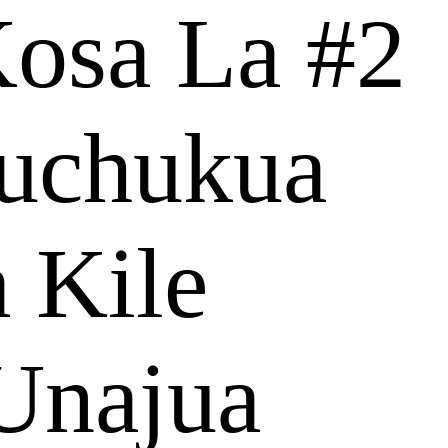
osa La #2
uchukua
 Kile
Unajua