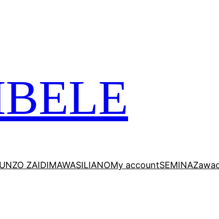
 VITABU VIZURI KWA AJILI YAKO
MBELE
UNZO ZAIDI
MAWASILIANO
My account
SEMINA
Zawad