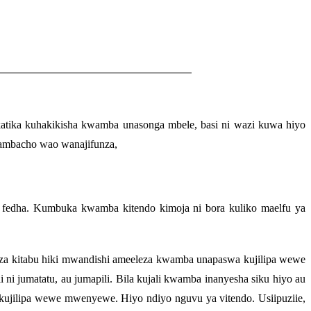
katika kuhakikisha kwamba unasonga mbele, basi ni wazi kuwa hiyo
 ambacho wao wanajifunza,
 fedha. Kumbuka kwamba kitendo kimoja ni bora kuliko maelfu ya
 kitabu hiki mwandishi ameeleza kwamba unapaswa kujilipa wewe
i jumatatu, au jumapili. Bila kujali kwamba inanyesha siku hiyo au
 kujilipa wewe mwenyewe. Hiyo ndiyo nguvu ya vitendo. Usiipuziie,