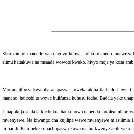
Siku zote ni matendo yana nguvu kubwa kuliko maneno. unaweza ku
elimu haitakuwa na msaada wowote kwako. hivyo moja ya kosa ambal
Mtu anajifunza kwamba anapaswa kuweka akiba ila bado haweki a
maneno. haitoshi tu wewe kujifunza kuhusu fedha. Badala yake unap
Linapokuja suala la kuchukua hatua huwa napenda kutolea mfan
mwenyewe. Na kiwango cha kujilipa wewe mwenyewe ni asilimia 10. S
ni baridi. Kitu pekee unachopaswa kuwa nacho kwenye akili yako n