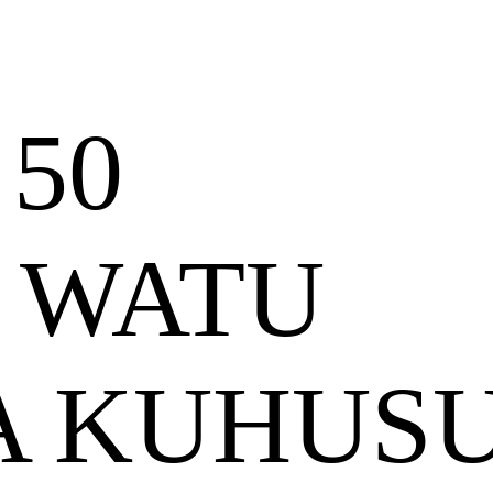
50
 WATU
A KUHUS