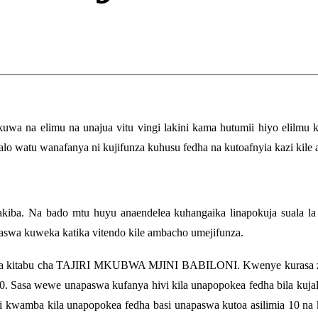
wa na elimu na unajua vitu vingi lakini kama hutumii hiyo elilmu 
o watu wanafanya ni kujifunza kuhusu fedha na kutoafnyia kazi kile
kiba. Na bado mtu huyu anaendelea kuhangaika linapokuja suala la
aswa kuweka katika vitendo kile ambacho umejifunza.
o wa kitabu cha TAJIRI MKUBWA MJINI BABILONI. Kwenye kurasa za
asa wewe unapaswa kufanya hivi kila unapopokea fedha bila kujali n
i kwamba kila unapopokea fedha basi unapaswa kutoa asilimia 10 na