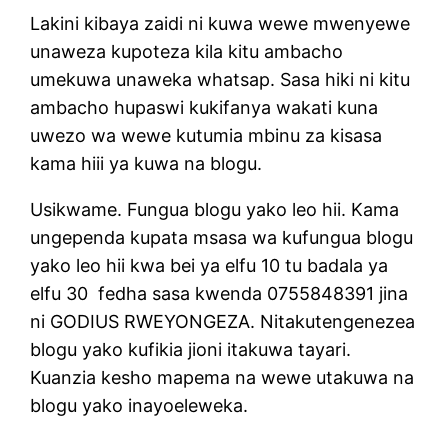
Lakini kibaya zaidi ni kuwa wewe mwenyewe
unaweza kupoteza kila kitu ambacho
umekuwa unaweka whatsap. Sasa hiki ni kitu
ambacho hupaswi kukifanya wakati kuna
uwezo wa wewe kutumia mbinu za kisasa
kama hiii ya kuwa na blogu.
Usikwame. Fungua blogu yako leo hii. Kama
ungependa kupata msasa wa kufungua blogu
yako leo hii kwa bei ya elfu 10 tu badala ya
elfu 30
fedha sasa kwenda 0755848391 jina
ni GODIUS RWEYONGEZA. Nitakutengenezea
blogu yako kufikia jioni itakuwa tayari.
Kuanzia kesho mapema na wewe utakuwa na
blogu yako inayoeleweka.