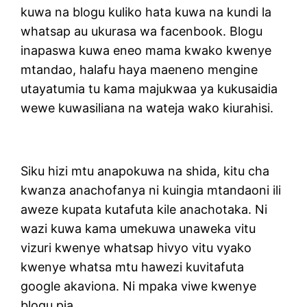
kuwa na blogu kuliko hata kuwa na kundi la
whatsap au ukurasa wa facenbook. Blogu
inapaswa kuwa eneo mama kwako kwenye
mtandao, halafu haya maeneno mengine
utayatumia tu kama majukwaa ya kukusaidia
wewe kuwasiliana na wateja wako kiurahisi.
Siku hizi mtu anapokuwa na shida, kitu cha
kwanza anachofanya ni kuingia mtandaoni ili
aweze kupata kutafuta kile anachotaka. Ni
wazi kuwa kama umekuwa unaweka vitu
vizuri kwenye whatsap hivyo vitu vyako
kwenye whatsa mtu hawezi kuvitafuta
google akaviona. Ni mpaka viwe kwenye
blogu pia.