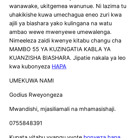
wanawake, ukitgemea wanunue. Ni lazima tu
uhakikishe kuwa umechagua eneo zuri kwa
ajili ya biashara yako kulingana na watu
ambao wewe mwenyewe umewalenga.
Nimeeleza zaidi kwenye kitabu changu cha
MAMBO 55 YA KUZINGATIA KABLA YA
KUANZISHA BIASHARA. Jipatie nakala ya leo
kwa kubonyeza
HAPA
UMEKUWA NAMI
Godius Rweyongeza
Mwandishi, mjasiliamali na mhamasishaji.
0755848391
Kupata vitabu vyangu vyote
bonyeza hapa