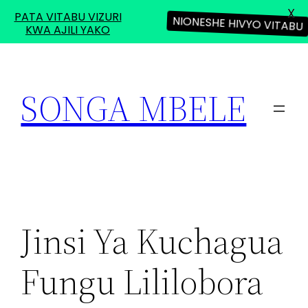
X
PATA VITABU VIZURI
NIONESHE HIVYO VITABU
KWA AJILI YAKO
Skip
to
SONGA MBELE
content
Jinsi Ya Kuchagua
Fungu Lililobora