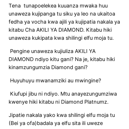
Tena tunapoelekea kuuanza mwaka huu
unaweza kujipanga tu siku ya leo na ukaitoa
fedha ya vocha kwa ajili ya kujipatia nakala ya
kitabu Cha AKILI YA DIAMOND. Kitabu hiki
unaweza kukipata kwa shilingi elfu moja tu.
Pengine unaweza kujiuliza AKILI YA
DIAMOND ndiyo kitu gani? Na je, kitabu hiki
kinamzungumzia Diamond gani?
Huyuhuyu mwanamziki au mwingine?
Kiufupi jibu ni ndiyo. Mtu anayezungumziwa
kwenye hiki kitabu ni Diamond Platnumz.
Jipatie nakala yako kwa shilingi elfu moja tu
(Bei ya ofa)badala ya elfu sita ili uweze