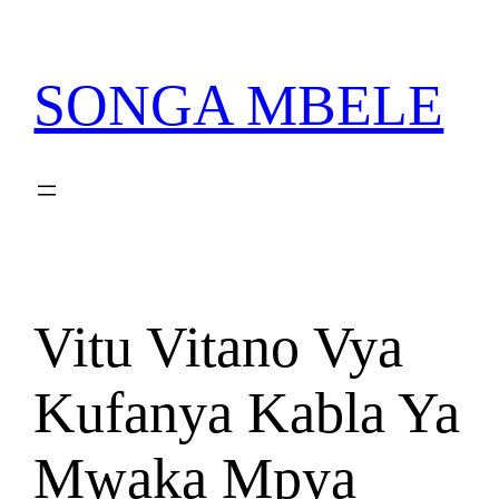
Skip
PATA VITABU VIZURI
NIONESHE HIVYO VITABU
KWA AJILI YAKO
to
content
SONGA MBELE
Vitu Vitano Vya
Kufanya Kabla Ya
Mwaka Mpya