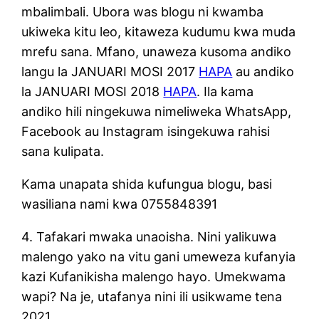
mbalimbali. Ubora was blogu ni kwamba
ukiweka kitu leo, kitaweza kudumu kwa muda
mrefu sana. Mfano, unaweza kusoma andiko
langu la JANUARI MOSI 2017
HAPA
au andiko
la JANUARI MOSI 2018
HAPA
. Ila kama
andiko hili ningekuwa nimeliweka WhatsApp,
Facebook au Instagram isingekuwa rahisi
sana kulipata.
Kama unapata shida kufungua blogu, basi
wasiliana nami kwa 0755848391
4. Tafakari mwaka unaoisha. Nini yalikuwa
malengo yako na vitu gani umeweza kufanyia
kazi Kufanikisha malengo hayo. Umekwama
wapi? Na je, utafanya nini ili usikwame tena
2021.