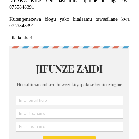
MPAKA KILELENI basi tuma ujumbe au piga kwa
0755848391
Kutengenezewa blogu yako kitalaamu tuwasiliane kwa
0755848391
kila la kheri