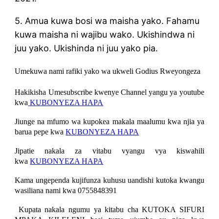
5. Amua kuwa bosi wa maisha yako. Fahamu
kuwa maisha ni wajibu wako. Ukishindwa ni
juu yako. Ukishinda ni juu yako pia.
Umekuwa nami rafiki yako wa ukweli Godius Rweyongeza
Hakikisha Umesubscribe kwenye Channel yangu ya youtube
kwa
KUBONYEZA HAPA
Jiunge na mfumo wa kupokea makala maalumu kwa njia ya
barua pepe kwa
KUBONYEZA HAPA
Jipatie nakala za vitabu vyangu vya kiswahili
kwa
KUBONYEZA HAPA
Kama ungependa kujifunza kuhusu uandishi kutoka kwangu
wasiliana nami kwa 0755848391
Kupata nakala ngumu ya kitabu cha KUTOKA SIFURI