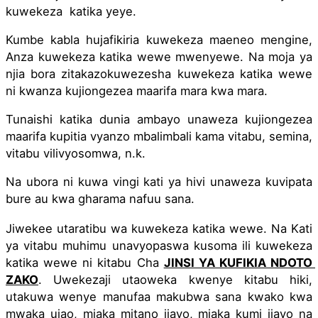
kuwekeza  katika yeye. 
Kumbe kabla hujafikiria kuwekeza maeneo mengine, 
Anza kuwekeza katika wewe mwenyewe. Na moja ya 
njia bora zitakazokuwezesha kuwekeza katika wewe 
ni kwanza kujiongezea maarifa mara kwa mara. 
Tunaishi katika dunia ambayo unaweza kujiongezea 
maarifa kupitia vyanzo mbalimbali kama vitabu, semina, 
vitabu vilivyosomwa, n.k. 
Na ubora ni kuwa vingi kati ya hivi unaweza kuvipata 
bure au kwa gharama nafuu sana. 
Jiwekee utaratibu wa kuwekeza katika wewe. Na Kati 
ya vitabu muhimu unavyopaswa kusoma ili kuwekeza 
katika wewe ni kitabu Cha 
JINSI YA KUFIKIA NDOTO 
ZAKO
. Uwekezaji utaoweka kwenye kitabu hiki, 
utakuwa wenye manufaa makubwa sana kwako kwa 
mwaka ujao, miaka mitano ijayo, miaka kumi ijayo na 