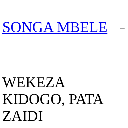
Skip
PATA VITABU
VIZURI KWA AJILI
NIONESHE HIVYO VITABU
to
YAKO
content
SONGA MBELE
WEKEZA
KIDOGO, PATA
ZAIDI