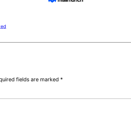
zed
quired fields are marked
*