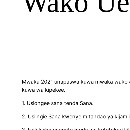
Wako Ue
Mwaka 2021 unapaswa kuwa mwaka wako amb
kuwa wa kipekee.
1. Usiongee sana tenda Sana.
2. Usiingie Sana kwenye mitandao ya kijamii
3. Hakikisha unapata muda wa kutafakari kil