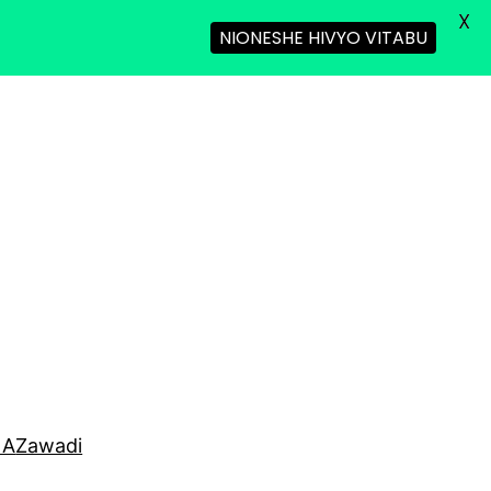
X
NIONESHE HIVYO VITABU
NA
Zawadi