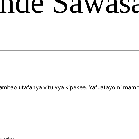
nde Sawas
ao utafanya vitu vya kipekee. Yafuatayo ni mamb
a siku