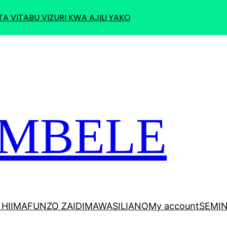
TA VITABU VIZURI KWA AJILI YAKO
 MBELE
HII
MAFUNZO ZAIDI
MAWASILIANO
My account
SEMI