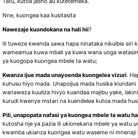
Tatu, kutoa jasho au kutetemeka.
Nne, kuongea kaa kusitasita
Nawezaje kuondokana na hali hii
?
Ili tuweze kwenda sawa hapa ninataka nikuibie si
wameamua kuwa mbali ya kuwa wana uoga watasimama
ya kuogopa kuongea mbele ta watu;
Kwanza ijue mada unayoenda kuongelea vizuri
. Ha
kuhusu hiyo mada. Unapoijua mada husika kiundani 
wanaweza kuuliza hivyo kuandaa majibu yake, lakin
kurudi kwenye mstari na kuendelea kutoa mada husi
Pili, unapopata nafasi ya kuongea mbele ta watu h
kutosha nje ya pazia ili ukionekana mbele ya wat
kwamba ukianza kuongea watu waseme ni mnenaji 