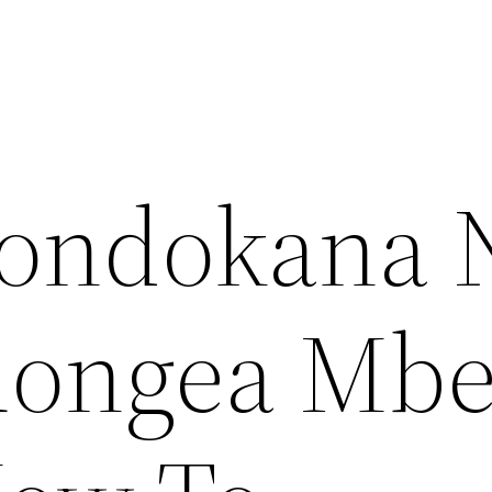
uondokana 
uongea Mbe