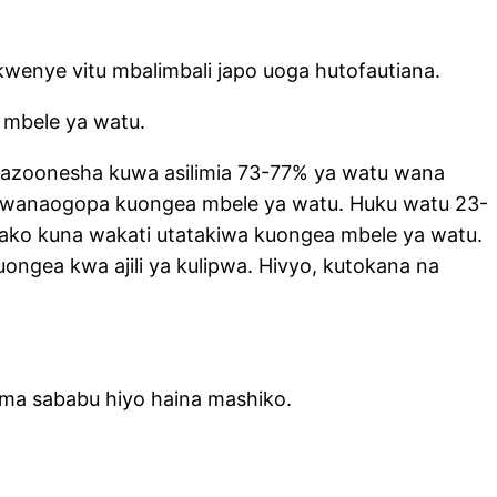
enye vitu mbalimbali japo uoga hutofautiana.
 mbele ya watu.
nazoonesha kuwa asilimia 73-77% ya watu wana
7 wanaogopa kuongea mbele ya watu. Huku watu 23-
ako kuna wakati utatakiwa kuongea mbele ya watu.
ngea kwa ajili ya kulipwa. Hivyo, kutokana na
ama sababu hiyo haina mashiko.