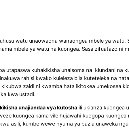
ri kuhusu watu unaowaona wanaongea mbele ya watu.
 mbele ya watu na kuongea. Sasa zifuatazo ni mbi
pa utapaswa kuhakikisha unaisoma na kiundani na kufu
inakuwa rahisi kwako kuieleza bila kuteteleka na ha
i kikubwa zaidi ni kwamba hata ikitokea umekosea k
ka kwa ustadi.
akikisha unajiandaa vya kutosha
ili ukianza kuongea 
u uweze kuongea kama vile hujawahi kuogopa kuongea
kwa asili, kumbe wewe nyuma ya pazia unaweka ngu