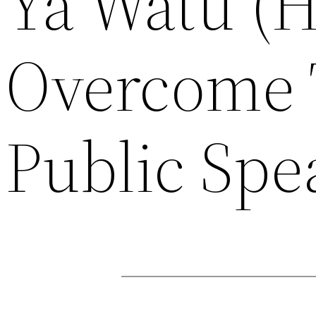
Ya Watu (
Overcome 
Public Spe