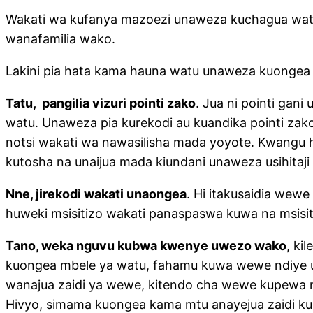
Wakati wa kufanya mazoezi unaweza kuchagua wa
wanafamilia wako.
Lakini pia hata kama hauna watu unaweza kuongea m
Tatu, pangilia vizuri pointi zako
. Jua ni pointi gan
watu. Unaweza pia kurekodi au kuandika pointi zak
notsi wakati wa nawasilisha mada yoyote. Kwangu h
kutosha na unaijua mada kiundani unaweza usihitaji h
Nne, jirekodi wakati unaongea
. Hi itakusaidia wewe
huweki msisitizo wakati panaspaswa kuwa na msisit
Tano, weka nguvu kubwa kwenye uwezo wako
, ki
kuongea mbele ya watu, fahamu kuwa wewe ndiye u
wanajua zaidi ya wewe, kitendo cha wewe kupewa
Hivyo, simama kuongea kama mtu anayejua zaidi ku