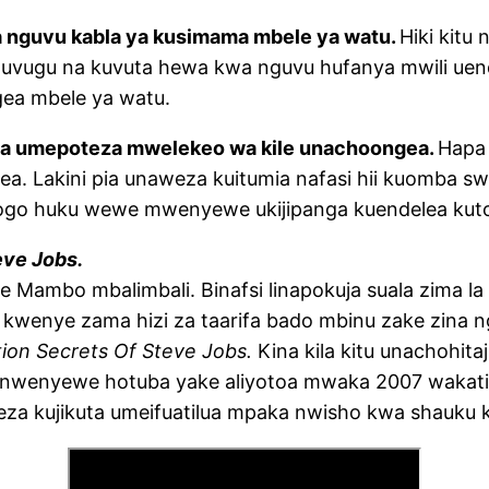
a nguvu kabla ya kusimama mbele ya watu.
Hiki kitu
uguvugu na kuvuta hewa kwa nguvu hufanya mwili uen
gea mbele ya watu.
uwa umepoteza mwelekeo wa kile unachoongea.
Hapa 
ea. Lakini pia unaweza kuitumia nafasi hii kuomba 
dogo huku wewe mwenyewe ukijipanga kuendelea kuto
eve Jobs.
Mambo mbalimbali. Binafsi linapokuja suala zima la 
ata kwenye zama hizi za taarifa bado mbinu zake zin
ion Secrets Of Steve Jobs.
Kina kila kitu unachohita
 nwenyewe hotuba yake aliyotoa mwaka 2007 wakati 
za kujikuta umeifuatilua mpaka nwisho kwa shauku 