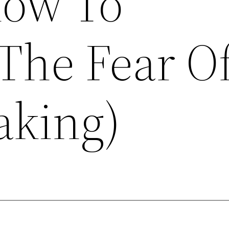
How To
The Fear O
aking)