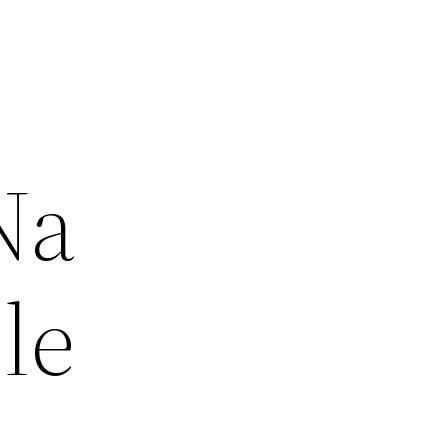
Na
le