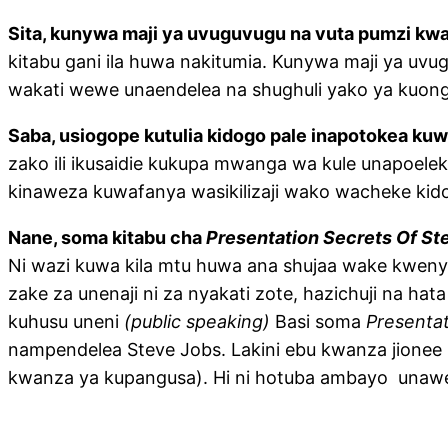
Sita, kunywa maji ya uvuguvugu na vuta pumzi kw
kitabu gani ila huwa nakitumia. Kunywa maji ya uv
wakati wewe unaendelea na shughuli yako ya kuon
Saba, usiogope kutulia kidogo pale inapotokea k
zako ili ikusaidie kukupa mwanga wa kule unapoelek
kinaweza kuwafanya wasikilizaji wako wacheke ki
Nane, soma kitabu cha
Presentation Secrets Of St
Ni wazi kuwa kila mtu huwa ana shujaa wake kwenye 
zake za unenaji ni za nyakati zote, hazichuji na h
kuhusu uneni
(public
speaking)
Basi soma
Presentat
nampendelea Steve Jobs. Lakini ebu kwanza jionee
kwanza ya kupangusa). Hi ni hotuba ambayo unawe