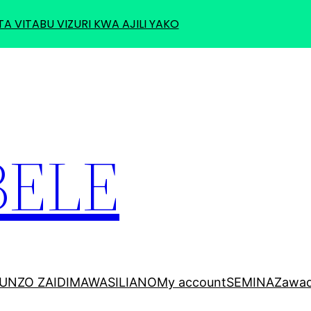
TA VITABU VIZURI KWA AJILI YAKO
BELE
UNZO ZAIDI
MAWASILIANO
My account
SEMINA
Zawad