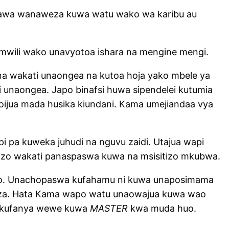
awa wanaweza kuwa watu wako wa karibu au
 mwili wako unavyotoa ishara na mengine mengi.
 sana wakati unaongea na kutoa hoja yako mbele ya
 unaongea. Japo binafsi huwa sipendelei kutumia
oijua mada husika kiundani. Kama umejiandaa vya
pi pa kuweka juhudi na nguvu zaidi. Utajua wapi
itizo wakati panaspaswa kuwa na msisitizo mkubwa.
wako. Unachopaswa kufahamu ni kuwa unaposimama
liza. Hata Kama wapo watu unaowajua kuwa wao
nakufanya wewe kuwa
MASTER
kwa muda huo.