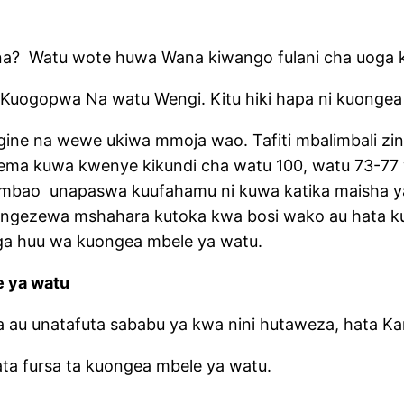
a? Watu wote huwa Wana kiwango fulani cha uoga kw
 Kuogopwa Na watu Wengi. Kitu hiki hapa ni kuongea
ne na wewe ukiwa mmoja wao. Tafiti mbalimbali zi
sema kuwa kwenye kikundi cha watu 100, watu 73-7
 ambao unapaswa kuufahamu ni kuwa katika maisha y
uongezewa mshahara kutoka kwa bosi wako au hata kuo
ga huu wa kuongea mbele ya watu.
e ya watu
ia au unatafuta sababu ya kwa nini hutaweza, hata K
ta fursa ta kuongea mbele ya watu.