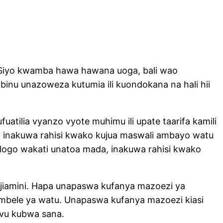
 Siyo kwamba hawa hawana uoga, bali wao
nu unazoweza kutumia ili kuondokana na hali hii
atilia vyanzo vyote muhimu ili upate taarifa kamili
ta inakuwa rahisi kwako kujua maswali ambayo watu
idogo wakati unatoa mada, inakuwa rahisi kwako
ujiamini. Hapa unapaswa kufanya mazoezi ya
 mbele ya watu. Unapaswa kufanya mazoezi kiasi
vu kubwa sana.