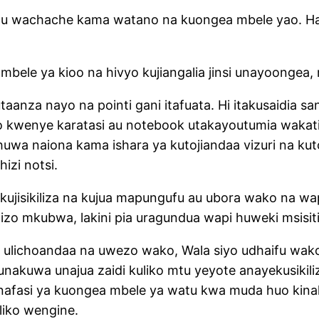
tu wachache kama watano na kuongea mbele yao. H
bele ya kioo na hivyo kujiangalia jinsi unayoongea,
i utaanza nayo na pointi gani itafuata. Hi itakusaidia
o kwenye karatasi au notebook utakayoutumia wakati
uwa naiona kama ishara ya kutojiandaa vizuri na kut
izi notsi.
 kujisikiliza na kujua mapungufu au ubora wako na wa
izo mkubwa, lakini pia uragundua wapi huweki msis
le ulichoandaa na uwezo wako, Wala siyo udhaifu 
nakuwa unajua zaidi kuliko mtu yeyote anayekusiki
 nafasi ya kuongea mbele ya watu kwa muda huo ki
liko wengine.