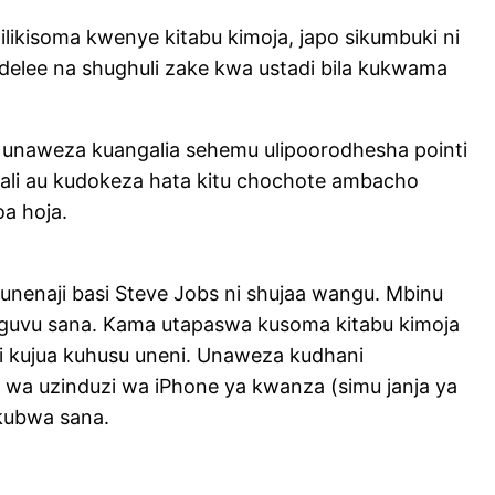
 nilikisoma kwenye kitabu kimoja, japo sikumbuki ni
delee na shughuli zake kwa ustadi bila kukwama
unaweza kuangalia sehemu ulipoorodhesha pointi
swali au kudokeza hata kitu chochote ambacho
a hoja.
unenaji basi Steve Jobs ni shujaa wangu. Mbinu
a nguvu sana. Kama utapaswa kusoma kitabu kimoja
ji kujua kuhusu uneni. Unaweza kudhani
wa uzinduzi wa iPhone ya kwanza (simu janja ya
kubwa sana.