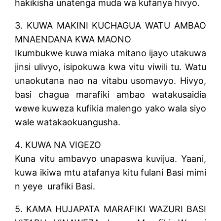
hakikisha unatenga muda wa kufanya hivyo.
3. KUWA MAKINI KUCHAGUA WATU AMBAO
MNAENDANA KWA MAONO
Ikumbukwe kuwa miaka mitano ijayo utakuwa
jinsi ulivyo, isipokuwa kwa vitu viwili tu. Watu
unaokutana nao na vitabu usomavyo. Hivyo,
basi chagua marafiki ambao watakusaidia
wewe kuweza kufikia malengo yako wala siyo
wale watakaokuangusha.
4. KUWA NA VIGEZO
Kuna vitu ambavyo unapaswa kuvijua. Yaani,
kuwa ikiwa mtu atafanya kitu fulani Basi mimi
n yeye urafiki Basi.
5. KAMA HUJAPATA MARAFIKI WAZURI BASI