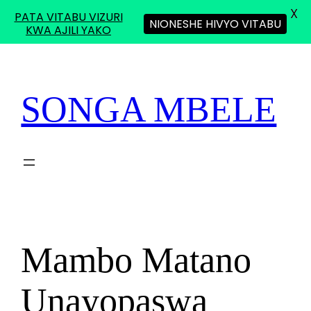
X
PATA VITABU VIZURI
NIONESHE HIVYO VITABU
KWA AJILI YAKO
Skip
to
content
SONGA MBELE
Mambo Matano
Unayopaswa