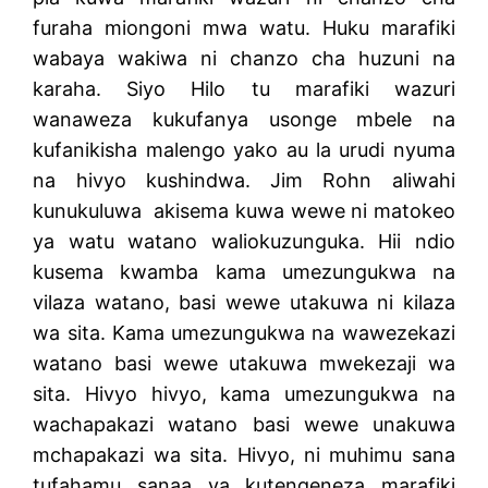
furaha miongoni mwa watu. Huku marafiki
wabaya wakiwa ni chanzo cha huzuni na
karaha. Siyo Hilo tu marafiki wazuri
wanaweza kukufanya usonge mbele na
kufanikisha malengo yako au la urudi nyuma
na hivyo kushindwa. Jim Rohn aliwahi
kunukuluwa akisema kuwa wewe ni matokeo
ya watu watano waliokuzunguka. Hii ndio
kusema kwamba kama umezungukwa na
vilaza watano, basi wewe utakuwa ni kilaza
wa sita. Kama umezungukwa na wawezekazi
watano basi wewe utakuwa mwekezaji wa
sita. Hivyo hivyo, kama umezungukwa na
wachapakazi watano basi wewe unakuwa
mchapakazi wa sita. Hivyo, ni muhimu sana
tufahamu sanaa ya kutengeneza marafiki