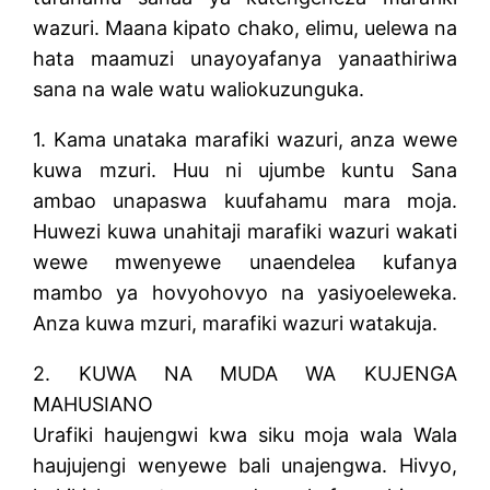
wazuri. Maana kipato chako, elimu, uelewa na
hata maamuzi unayoyafanya yanaathiriwa
sana na wale watu waliokuzunguka.
1. Kama unataka marafiki wazuri, anza wewe
kuwa mzuri. Huu ni ujumbe kuntu Sana
ambao unapaswa kuufahamu mara moja.
Huwezi kuwa unahitaji marafiki wazuri wakati
wewe mwenyewe unaendelea kufanya
mambo ya hovyohovyo na yasiyoeleweka.
Anza kuwa mzuri, marafiki wazuri watakuja.
2. KUWA NA MUDA WA KUJENGA
MAHUSIANO
Urafiki haujengwi kwa siku moja wala Wala
haujujengi wenyewe bali unajengwa. Hivyo,