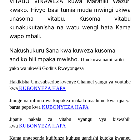
VITABU VINAWEZA kuwa Marafiki Wazuri
kwako. Hivyo basi tumia muda mwingi ukiwa
unasoma vitabu. Kusoma vitabu
kunakukutanisha na watu wengi hata Kama
wapo mbali.
Nakushukuru Sana kwa kuweza kusoma
andiko hili mpaka mwisho.
Umekuwa nami rafiki
yako wa ukweli Godius Rweyongeza
Hakikisha Umesubscribe kwenye Channel yangu ya youtube
kwa
KUBONYEZA HAPA
Jiunge na mfumo wa kupokea makala maalumu kwa njia ya
barua pepe kwa
KUBONYEZA HAPA
Jipatie nakala za vitabu vyangu vya kiswahili
kwa
KUBONYEZA HAPA
Kama ungependa kujifunza kuhusu uandishi kutoka kwangu