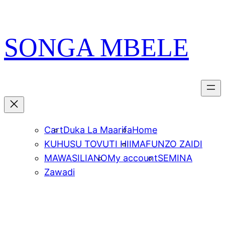
Skip
PATA VITABU
VIZURI KWA AJILI
NIONESHE HIVYO VITABU
to
YAKO
content
SONGA MBELE
Cart
Duka La Maarifa
Home
KUHUSU TOVUTI HII
MAFUNZO ZAIDI
MAWASILIANO
My account
SEMINA
Zawadi