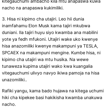
kitegauchumi ambacho kila mtu anapaswa kuwa
nacho na anapaswa kukimiliki.
3. Hisa ni kipimo cha utajiri. Leo hii dunia
inamfahamu Elon Musk kama tajiri mkubwa
duniani. Ila tajiri huyu siyo kwamba ana mabilini
yote ya fedh mfukoni. Utajiri wake uko kwenye
hisa anazomiliki kwenye makampuni ya TESLA,
SPCAEX na makampuni mengine. Kumbe hisa, ni
kipimo cha utajiri wa mtu husika. Na wewe
tunaweza kupima utajiri wako kwa kuangalia
vitegauchumi ulivyo navyo ikiwa pamoja na hisa
unazomiliki..
Rafiki yangu, kama bado hujawa na kitega uchumi
hiki cha kipekee basi hakikisha kwamba unakuwa
nacho.