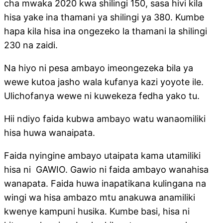
cha mwaka 2020 kwa shilingi 150, sasa hivi kila
hisa yake ina thamani ya shilingi ya 380. Kumbe
hapa kila hisa ina ongezeko la thamani la shilingi
230 na zaidi.
Na hiyo ni pesa ambayo imeongezeka bila ya
wewe kutoa jasho wala kufanya kazi yoyote ile.
Ulichofanya wewe ni kuwekeza fedha yako tu.
Hii ndiyo faida kubwa ambayo watu wanaomiliki
hisa huwa wanaipata.
Faida nyingine ambayo utaipata kama utamiliki
hisa ni GAWIO. Gawio ni faida ambayo wanahisa
wanapata. Faida huwa inapatikana kulingana na
wingi wa hisa ambazo mtu anakuwa anamiliki
kwenye kampuni husika. Kumbe basi, hisa ni