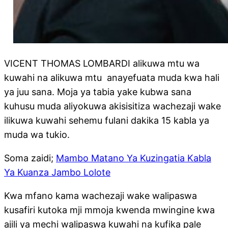
VICENT THOMAS LOMBARDI alikuwa mtu wa
kuwahi na alikuwa mtu anayefuata muda kwa hali
ya juu sana. Moja ya tabia yake kubwa sana
kuhusu muda aliyokuwa akisisitiza wachezaji wake
ilikuwa kuwahi sehemu fulani dakika 15 kabla ya
muda wa tukio.
Soma zaidi;
Mambo Matano Ya Kuzingatia Kabla
Ya Kuanza Jambo Lolote
Kwa mfano kama wachezaji wake walipaswa
kusafiri kutoka mji mmoja kwenda mwingine kwa
ajili ya mechi walipaswa kuwahi na kufika pale