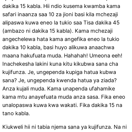
dakika 15 kabla. Hii ndio kusema kwamba kama
safari inaanza saa 10 za jioni basi kila mchezaji
alipaswa kuwa eneo la tukio saa Tisa dakika 45
(ambazo ni dakika 15 kabla). Kama mchezaji
angechelewa hata kama angefika eneo la tukio
dakika 10 kabla, basi huyo alikuwa anaachwa
maana hakufuata muda. Hahahah! Umeona eeh!
Inachekesha lakini kuna kitu kikubwa sana cha
kujifunza. Je, ungependa kupiga hatua kubwa
sana? Je, ungependa kwenda hatua ya ziada?
Anza kujali muda. Kama unapenda ufahamike
kama mtu anayefuata muda anza sasa. Fika eneo
unalopaswa kuwa kwa wakati. Fika dakika 15 na
tano kabla.
Kiukweli hii ni tabia njema sana ya kujifunza. Na ni