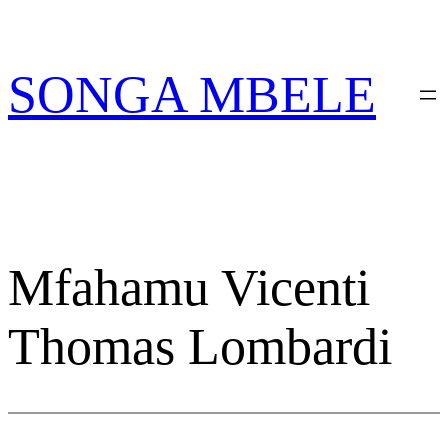
Skip
PATA VITABU VIZURI KWA AJILI
NIONESHE HIV
YAKO
to
content
SONGA MBELE
Mfahamu Vicenti
Thomas Lombardi