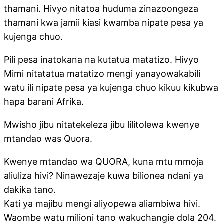
thamani. Hivyo nitatoa huduma zinazoongeza
thamani kwa jamii kiasi kwamba nipate pesa ya
kujenga chuo.
Pili pesa inatokana na kutatua matatizo. Hivyo
Mimi nitatatua matatizo mengi yanayowakabili
watu ili nipate pesa ya kujenga chuo kikuu kikubwa
hapa barani Afrika.
Mwisho jibu nitatekeleza jibu lilitolewa kwenye
mtandao was Quora.
Kwenye mtandao wa QUORA, kuna mtu mmoja
aliuliza hivi? Ninawezaje kuwa bilionea ndani ya
dakika tano.
Kati ya majibu mengi aliyopewa aliambiwa hivi.
Waombe watu milioni tano wakuchangie dola 204.