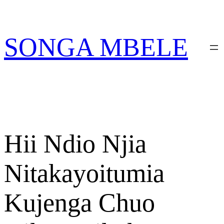
Skip
PATA VITABU VIZURI KWA AJILI YAKO
to
content
SONGA MBELE
Hii Ndio Njia
Nitakayoitumia
Kujenga Chuo