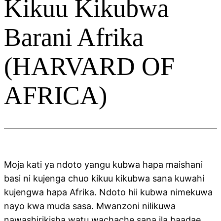
Kikuu Kikubwa
Barani Afrika
(HARVARD OF
AFRICA)
Moja kati ya ndoto yangu kubwa hapa maishani
basi ni kujenga chuo kikuu kikubwa sana kuwahi
kujengwa hapa Afrika. Ndoto hii kubwa nimekuwa
nayo kwa muda sasa. Mwanzoni nilikuwa
nawashirikisha watu wachache sana ila baadae