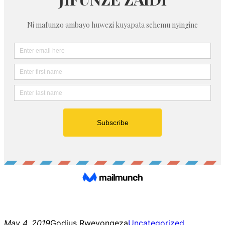
May 4, 2019
Godius Rweyongeza
Uncategorized