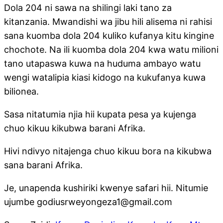
Dola 204 ni sawa na shilingi laki tano za
kitanzania. Mwandishi wa jibu hili alisema ni rahisi
sana kuomba dola 204 kuliko kufanya kitu kingine
chochote. Na ili kuomba dola 204 kwa watu milioni
tano utapaswa kuwa na huduma ambayo watu
wengi watalipia kiasi kidogo na kukufanya kuwa
bilionea.
Sasa nitatumia njia hii kupata pesa ya kujenga
chuo kikuu kikubwa barani Afrika.
Hivi ndivyo nitajenga chuo kikuu bora na kikubwa
sana barani Afrika.
Je, unapenda kushiriki kwenye safari hii. Nitumie
ujumbe godiusrweyongeza1@gmail.com