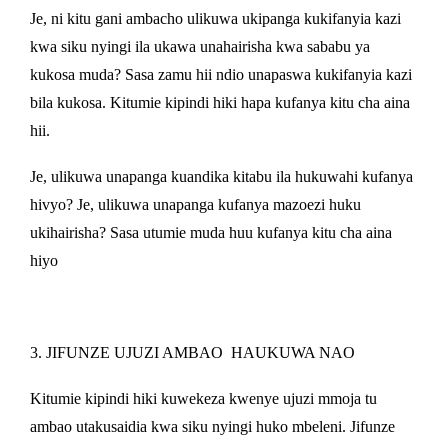
Je, ni kitu gani ambacho ulikuwa ukipanga kukifanyia kazi
kwa siku nyingi ila ukawa unahairisha kwa sababu ya
kukosa muda? Sasa zamu hii ndio unapaswa kukifanyia kazi
bila kukosa. Kitumie kipindi hiki hapa kufanya kitu cha aina
hii.
Je, ulikuwa unapanga kuandika kitabu ila hukuwahi kufanya
hivyo? Je, ulikuwa unapanga kufanya mazoezi huku
ukihairisha? Sasa utumie muda huu kufanya kitu cha aina
hiyo
3. JIFUNZE UJUZI AMBAO
HAUKUWA NAO
Kitumie kipindi hiki kuwekeza kwenye ujuzi mmoja tu
ambao utakusaidia kwa siku nyingi huko mbeleni. Jifunze