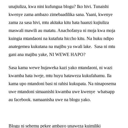
unajiuliza, kwa nini kufungua blogu? Iko hivi. Tunaishi
kwenye zama ambazo zimebaadilika sana. Yaani, kwenye
zama za sasa hivi, mtu akitaka kitu hata haanzi kujiuliza
maswali mawili au matatu. Anachofanya ni moja kwa moja
kuingia mtandaoni na kutafuta hiccho kitu. Na huku ndipo
anategemea kukutana na majibu ya swali lake.
Sasa ni mtu
gani ana majibu yake, NI WEWE HAPO?
Sasa kama wewe hujaweka kazi yako mtandaoni, ni wazi
kwamba hata iweje, mtu huyu hataweza kukufahamu. Ila
kama upo mtandoni basi ni rahisi kukupata. Na ninaposema
uwe mtandoni simaanishi kwamba uwe kwenye
whatsapp
au facebook. namaanisha uwe na blogu yako.
Blogu ni sehemu pekee ambayo unaweza kuimiliki