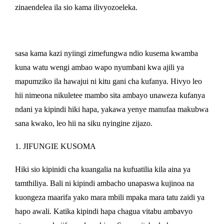
zinaendelea ila sio kama ilivyozoeleka.
sasa kama kazi nyiingi zimefungwa ndio kusema kwamba
kuna watu wengi ambao wapo nyumbani kwa ajili ya
mapumziko ila hawajui ni kitu gani cha kufanya. Hivyo leo
hii nimeona nikuletee mambo sita ambayo unaweza kufanya
ndani ya kipindi hiki hapa, yakawa yenye manufaa makubwa
sana kwako, leo hii na siku nyingine zijazo.
1. JIFUNGIE KUSOMA
Hiki sio kipinidi cha kuangalia na kufuatilia kila aina ya
tamthiliya. Bali ni kipindi ambacho unapaswa kujinoa na
kuongeza maarifa yako mara mbili mpaka mara tatu zaidi ya
hapo awali. Katika kipindi hapa chagua vitabu ambavyo