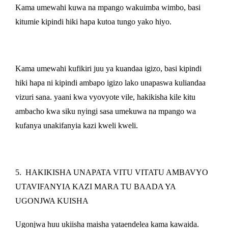
Kama umewahi kuwa na mpango wakuimba wimbo, basi
kitumie kipindi hiki hapa kutoa tungo yako hiyo.
Kama umewahi kufikiri juu ya kuandaa igizo, basi kipindi
hiki hapa ni kipindi ambapo igizo lako unapaswa kuliandaa
vizuri sana. yaani kwa vyovyote vile, hakikisha kile kitu
ambacho kwa siku nyingi sasa umekuwa na mpango wa
kufanya unakifanyia kazi kweli kweli.
5.
HAKIKISHA UNAPATA VITU VITATU AMBAVYO
UTAVIFANYIA KAZI MARA TU BAADA YA
UGONJWA KUISHA
Ugonjwa huu ukiisha maisha yataendelea kama kawaida.