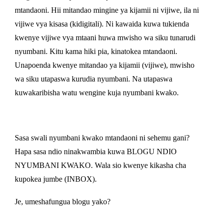
mtandaoni. Hii mitandao mingine ya kijamii ni vijiwe, ila ni
vijiwe vya kisasa (kidigitali). Ni kawaida kuwa tukienda
kwenye vijiwe vya mtaani huwa mwisho wa siku tunarudi
nyumbani. Kitu kama hiki pia, kinatokea mtandaoni.
Unapoenda kwenye mitandao ya kijamii (vijiwe), mwisho
wa siku utapaswa kurudia nyumbani. Na utapaswa
kuwakaribisha watu wengine kuja nyumbani kwako.
Sasa swali nyumbani kwako mtandaoni ni sehemu gani?
Hapa sasa ndio ninakwambia kuwa BLOGU NDIO
NYUMBANI KWAKO. Wala sio kwenye kikasha cha
kupokea jumbe (INBOX).
Je, umeshafungua blogu yako?