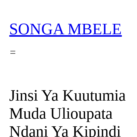
Skip
PATA VITABU
VIZURI KWA AJILI
NIONESHE HIVYO VITABU
to
YAKO
content
SONGA MBELE
Jinsi Ya Kuutumia
Muda Ulioupata
Ndani Ya Kipindi