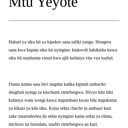
Mtu Yeyote
Habari ya siku hii ya kipekee sana rafiki yangu. Hongera
sana kwa kupata siku hii nyingine, kiukweli hakikisha kuwa
siku hii unaitumia vizuri kwa ajili kufanya vitu vya toafuti.
Dunia nzima sasa hivi inapitia katika kipindi ambacho
shughuli nyingi za kiuchumi zimefungwa. Hivyo kitu hiki
kufanya watu wengi kuwa majumbani kwao bila majukumu
ya kikazi ya kila siku. Kuna sekta chache tu ambazo kazi
zake zinaendeelea ila sekta nyingine kama sekta ya elimu,
michezo na burudani, usafiri zimefungwa au kazi