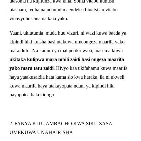
utasoma na kujifunza kwa kina. Soma vitabu kuhusu
biashara, fedha na uchumi maendelea binafsi au vitabu
vinavyohusiana na kazi yako.
Yaani, ukiutumia
muda huu vizuri, ni wazi kuwa baada ya
kipindi hiki kuisha basi utakuwa umeongeza maarifa yako
mara dufu. Na kanuni ya malipo iko wazi, inasema kuwa
ukitaka kulipwa mara mbili zaidi basi ongeza maarifa
yako mara tatu zaidi
. Hivyo kaa ukifahamu kuwa maarifa
haya yatakusaidia hata kama sio kwa haraka, ila ni ukweli
kuwa maarifa haya utakayopata ndani ya kipindi hiki
hayapotea hata kidogo.
2. FANYA KITU AMBACHO KWA SIKU SASA
UMEKUWA UNAHAIRISHA