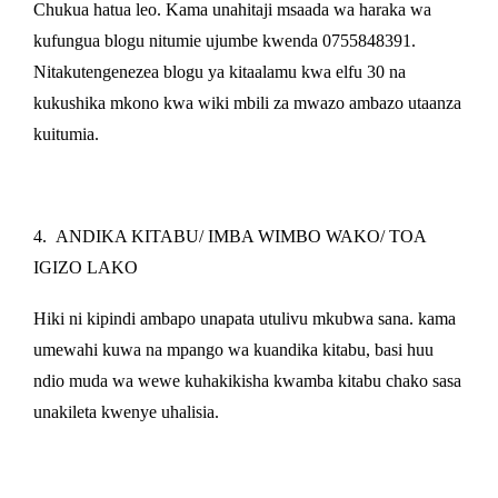
Chukua hatua leo. Kama unahitaji msaada wa haraka wa
kufungua blogu nitumie ujumbe kwenda 0755848391.
Nitakutengenezea blogu ya kitaalamu kwa elfu 30 na
kukushika mkono kwa wiki mbili za mwazo ambazo utaanza
kuitumia.
4.
ANDIKA KITABU/ IMBA WIMBO WAKO/ TOA
IGIZO LAKO
Hiki ni kipindi ambapo unapata utulivu mkubwa sana. kama
umewahi kuwa na mpango wa kuandika kitabu, basi huu
ndio muda wa wewe kuhakikisha kwamba kitabu chako sasa
unakileta kwenye uhalisia.