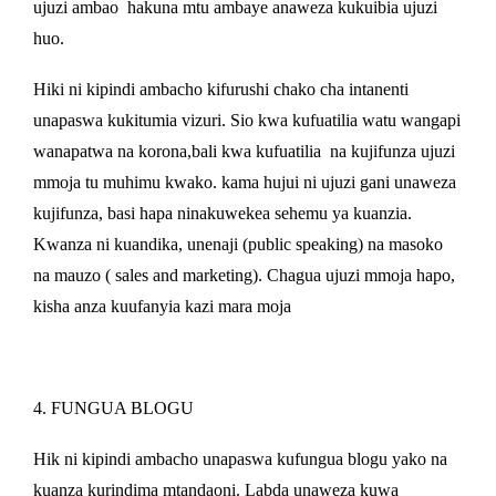
ujuzi ambao
hakuna mtu ambaye anaweza kukuibia ujuzi
huo.
Hiki ni kipindi ambacho kifurushi chako cha intanenti
unapaswa kukitumia vizuri. Sio kwa kufuatilia watu wangapi
wanapatwa na korona,bali kwa kufuatilia
na kujifunza ujuzi
mmoja tu muhimu kwako. kama hujui ni ujuzi gani unaweza
kujifunza, basi hapa ninakuwekea sehemu ya kuanzia.
Kwanza ni kuandika, unenaji (public speaking) na masoko
na mauzo ( sales and marketing). Chagua ujuzi mmoja hapo,
kisha anza kuufanyia kazi mara moja
4. FUNGUA BLOGU
Hik ni kipindi ambacho unapaswa kufungua blogu yako na
kuanza kurindima mtandaoni. Labda unaweza kuwa