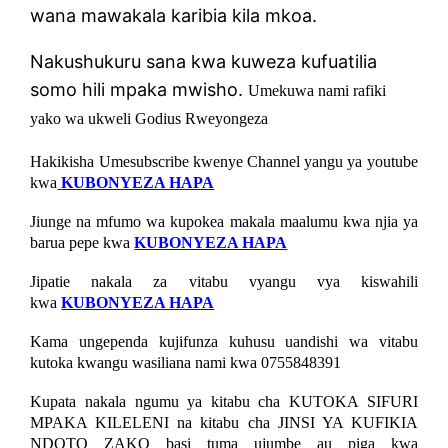
wana mawakala karibia kila mkoa.
Nakushukuru sana kwa kuweza kufuatilia
somo hili mpaka mwisho.
Umekuwa nami rafiki
yako wa ukweli Godius Rweyongeza
Hakikisha Umesubscribe kwenye Channel yangu ya youtube
kwa
KUBONYEZA HAPA
Jiunge na mfumo wa kupokea makala maalumu kwa njia ya
barua pepe kwa
KUBONYEZA HAPA
Jipatie nakala za vitabu vyangu vya kiswahili
kwa
KUBONYEZA HAPA
Kama ungependa kujifunza kuhusu uandishi wa vitabu
kutoka kwangu wasiliana nami kwa 0755848391
Kupata nakala ngumu ya kitabu cha KUTOKA SIFURI
MPAKA KILELENI na kitabu cha JINSI YA KUFIKIA
NDOTO ZAKO basi tuma ujumbe au piga kwa