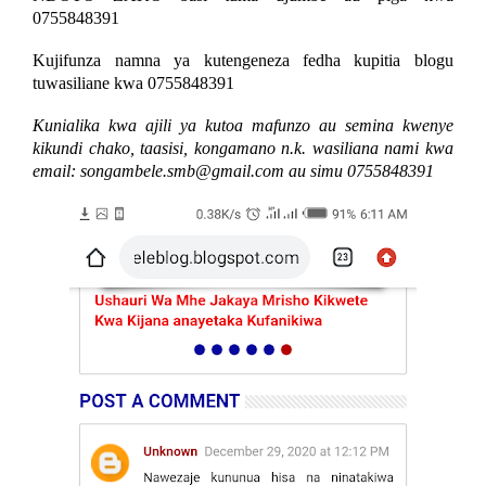
0755848391
Kujifunza namna ya kutengeneza fedha kupitia blogu
tuwasiliane kwa 0755848391
Kunialika kwa ajili ya kutoa mafunzo au semina kwenye
kikundi chako, taasisi, kongamano n.k. wasiliana nami kwa
email: songambele.smb@gmail.com au simu 0755848391