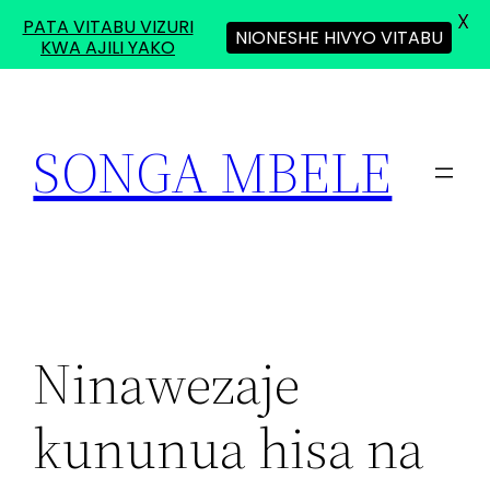
X
PATA VITABU VIZURI
NIONESHE HIVYO VITABU
KWA AJILI YAKO
Skip
to
SONGA MBELE
content
Ninawezaje
kununua hisa na