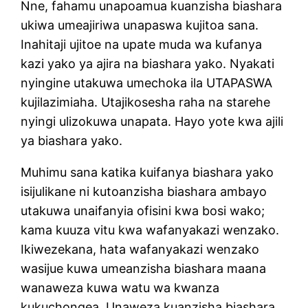
Nne, fahamu unapoamua kuanzisha biashara
ukiwa umeajiriwa unapaswa kujitoa sana.
Inahitaji ujitoe na upate muda wa kufanya
kazi yako ya ajira na biashara yako. Nyakati
nyingine utakuwa umechoka ila UTAPASWA
kujilazimiaha. Utajikosesha raha na starehe
nyingi ulizokuwa unapata. Hayo yote kwa ajili
ya biashara yako.
Muhimu sana katika kuifanya biashara yako
isijulikane ni kutoanzisha biashara ambayo
utakuwa unaifanyia ofisini kwa bosi wako;
kama kuuza vitu kwa wafanyakazi wenzako.
Ikiwezekana, hata wafanyakazi wenzako
wasijue kuwa umeanzisha biashara maana
wanaweza kuwa watu wa kwanza
kukuchongea. Unaweza kuanzisha biashara