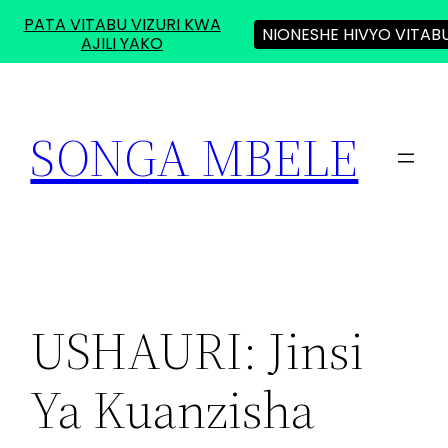
PATA VITABU VIZURI KWA
NIONESHE HIVYO VITAB
AJILI YAKO
Skip
to
SONGA MBELE
content
USHAURI: Jinsi
Ya Kuanzisha