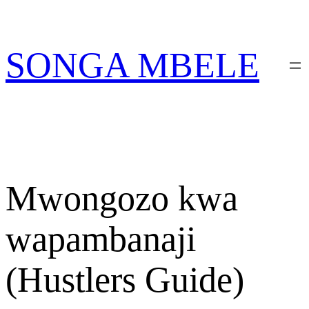
Skip
PATA VITABU
VIZURI KWA AJILI
NIONESHE HIVYO VITABU
to
YAKO
content
SONGA MBELE
Mwongozo kwa
wapambanaji
(Hustlers Guide)