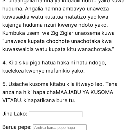
3. unaangalia namna ya kubadili ndoto yako kuwa
huduma. Angalia namna ambavyo unaweza
kuwasaidia watu kutatua matatizo yao kwa
kujenga huduma nzuri kwenye ndoto yako.
Kumbuka usemi wa Zig Ziglar unaosema kuwa
“unaweza kupata chochote unachotaka kwa
kuwaswaidia watu kupata kitu wanachotaka.”
4. Kila siku piga hatua haka ni hatu ndogo,
kuelekea kwenye mafanikio yako.
5. Usiache kusoma kitabu kila iitwayo leo. Tena
anza na hiki hapa chaMAAJABU YA KUSOMA
VITABU. kinapatikana bure tu.
Jina Lako:
Barua pepe: