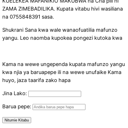
KUELEKEA MAFANIKIO MAKUBWA na Cha pili ni
ZAMA ZIMEBADILIKA. Kupata vitabu hivi wasiliana
na 0755848391 sasa.
Shukrani Sana kwa wale wanaofuatilia mafunzo
yangu. Leo naomba kupokea pongezi kutoka kwa
Kama na wewe ungependa kupata mafunzo yangu
kwa njia ya baruapepe ili na wewe unufaike Kama
huyo, jaza taarifa zako hapa
Jina Lako:
Barua pepe: