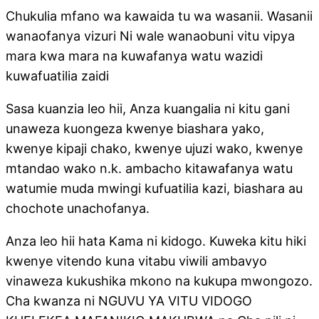
Chukulia mfano wa kawaida tu wa wasanii. Wasanii
wanaofanya vizuri Ni wale wanaobuni vitu vipya
mara kwa mara na kuwafanya watu wazidi
kuwafuatilia zaidi
Sasa kuanzia leo hii, Anza kuangalia ni kitu gani
unaweza kuongeza kwenye biashara yako,
kwenye kipaji chako, kwenye ujuzi wako, kwenye
mtandao wako n.k. ambacho kitawafanya watu
watumie muda mwingi kufuatilia kazi, biashara au
chochote unachofanya.
Anza leo hii hata Kama ni kidogo. Kuweka kitu hiki
kwenye vitendo kuna vitabu viwili ambavyo
vinaweza kukushika mkono na kukupa mwongozo.
Cha kwanza ni NGUVU YA VITU VIDOGO