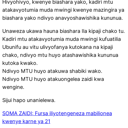
Hivyohivyo, kwenye biashara yako, kadiri mtu
atakavyotumia muda mwingi kwenye mazingira ya
biashara yako ndivyo anavyoshawishika kununua.
Unaweza ukawa hauna biashara Ila kipaji chako tu.
Kadiri mtu atakavyotumia muda mwingi kufuatilia
Ubunifu au vitu ulivyofanya kutokana na kipaji
chako, ndivyo mtu huyo atashawishika kununua
kutoka kwako.
Ndivyo MTU huyo atakuwa shabiki wako.
Ndivyo MTU huyo atakuongelea zaidi kwa
wengine.
Sijui hapo unanielewa.
SOMA ZAIDI: Fursa iliyotengeneza mabilionea
kwenye karne ya 21