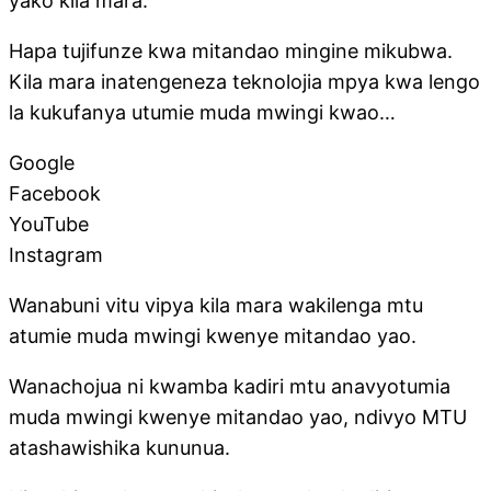
yako kila mara.
Hapa tujifunze kwa mitandao mingine mikubwa.
Kila mara inatengeneza teknolojia mpya kwa lengo
la kukufanya utumie muda mwingi kwao…
Google
Facebook
YouTube
Instagram
Wanabuni vitu vipya kila mara wakilenga mtu
atumie muda mwingi kwenye mitandao yao.
Wanachojua ni kwamba kadiri mtu anavyotumia
muda mwingi kwenye mitandao yao, ndivyo MTU
atashawishika kununua.