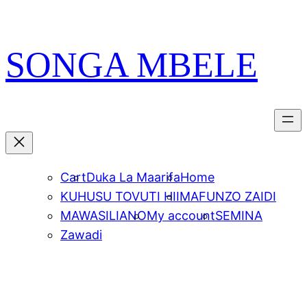
Skip
PATA VITABU
VIZURI KWA AJILI
NIONESHE HIVYO VITABU
to
YAKO
content
SONGA MBELE
Cart
Duka La Maarifa
Home
KUHUSU TOVUTI HII
MAFUNZO ZAIDI
MAWASILIANO
My account
SEMINA
Zawadi