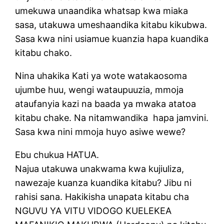
umekuwa unaandika whatsap kwa miaka
sasa, utakuwa umeshaandika kitabu kikubwa.
Sasa kwa nini usiamue kuanzia hapa kuandika
kitabu chako.
Nina uhakika Kati ya wote watakaosoma
ujumbe huu, wengi wataupuuzia, mmoja
ataufanyia kazi na baada ya mwaka atatoa
kitabu chake. Na nitamwandika hapa jamvini.
Sasa kwa nini mmoja huyo asiwe wewe?
Ebu chukua HATUA.
Najua utakuwa unakwama kwa kujiuliza,
nawezaje kuanza kuandika kitabu? Jibu ni
rahisi sana. Hakikisha unapata kitabu cha
NGUVU YA VITU VIDOGO KUELEKEA