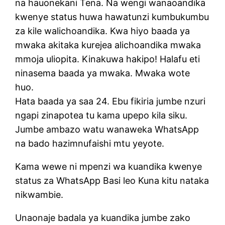
na hauonekani Tena. Na wengi wanaoandika
kwenye status huwa hawatunzi kumbukumbu
za kile walichoandika. Kwa hiyo baada ya
mwaka akitaka kurejea alichoandika mwaka
mmoja uliopita. Kinakuwa hakipo! Halafu eti
ninasema baada ya mwaka. Mwaka wote
huo.
Hata baada ya saa 24. Ebu fikiria jumbe nzuri
ngapi zinapotea tu kama upepo kila siku.
Jumbe ambazo watu wanaweka WhatsApp
na bado hazimnufaishi mtu yeyote.
Kama wewe ni mpenzi wa kuandika kwenye
status za WhatsApp Basi leo Kuna kitu nataka
nikwambie.
Unaonaje badala ya kuandika jumbe zako