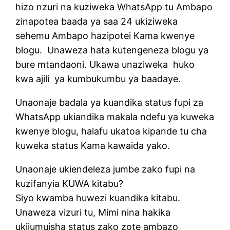
hizo nzuri na kuziweka WhatsApp tu Ambapo
zinapotea baada ya saa 24 ukiziweka
sehemu Ambapo hazipotei Kama kwenye
blogu. Unaweza hata kutengeneza blogu ya
bure mtandaoni. Ukawa unaziweka huko
kwa ajili ya kumbukumbu ya baadaye.
Unaonaje badala ya kuandika status fupi za
WhatsApp ukiandika makala ndefu ya kuweka
kwenye blogu, halafu ukatoa kipande tu cha
kuweka status Kama kawaida yako.
Unaonaje ukiendeleza jumbe zako fupi na
kuzifanyia KUWA kitabu?
Siyo kwamba huwezi kuandika kitabu.
Unaweza vizuri tu, Mimi nina hakika
ukijumuisha status zako zote ambazo