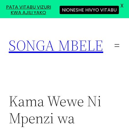
X
PATA VITABU VIZURI
NIONESHE HIVYO VITABU
KWA AJILI YAKO
Skip
to
SONGA MBELE
content
Kama Wewe Ni
Mpenzi wa