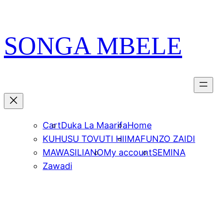
Skip
PATA VITABU
VIZURI KWA AJILI
NIONESHE HIVYO VITABU
to
YAKO
content
SONGA MBELE
Cart
Duka La Maarifa
Home
KUHUSU TOVUTI HII
MAFUNZO ZAIDI
MAWASILIANO
My account
SEMINA
Zawadi