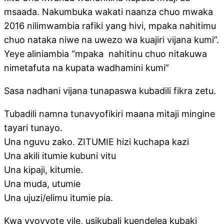
msaada. Nakumbuka wakati naanza chuo mwaka
2016 nilimwambia rafiki yang hivi, mpaka nahitimu
chuo nataka niwe na uwezo wa kuajiri vijana kumi”.
Yeye aliniambia “mpaka nahitinu chuo nitakuwa
nimetafuta na kupata wadhamini kumi”
Sasa nadhani vijana tunapaswa kubadili fikra zetu.
Tubadili namna tunavyofikiri maana mitaji mingine
tayari tunayo.
Una nguvu zako. ZITUMIE hizi kuchapa kazi
Una akili itumie kubuni vitu
Una kipaji, kitumie.
Una muda, utumie
Una ujuzi/elimu itumie pia.
Kwa vyovyote vile, usikubali kuendelea kubaki