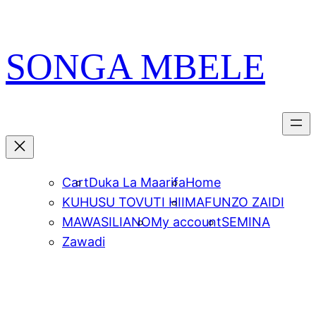
Skip
PATA VITABU
VIZURI KWA AJILI
NIONESHE HIVYO VITABU
to
YAKO
content
SONGA MBELE
Cart
Duka La Maarifa
Home
KUHUSU TOVUTI HII
MAFUNZO ZAIDI
MAWASILIANO
My account
SEMINA
Zawadi