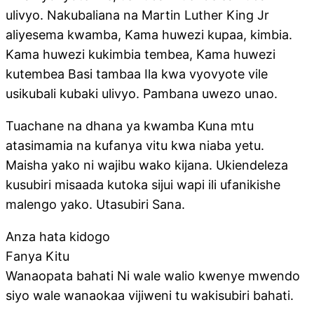
ulivyo. Nakubaliana na Martin Luther King Jr
aliyesema kwamba, Kama huwezi kupaa, kimbia.
Kama huwezi kukimbia tembea, Kama huwezi
kutembea Basi tambaa Ila kwa vyovyote vile
usikubali kubaki ulivyo. Pambana uwezo unao.
Tuachane na dhana ya kwamba Kuna mtu
atasimamia na kufanya vitu kwa niaba yetu.
Maisha yako ni wajibu wako kijana. Ukiendeleza
kusubiri misaada kutoka sijui wapi ili ufanikishe
malengo yako. Utasubiri Sana.
Anza hata kidogo
Fanya Kitu
Wanaopata bahati Ni wale walio kwenye mwendo
siyo wale wanaokaa vijiweni tu wakisubiri bahati.