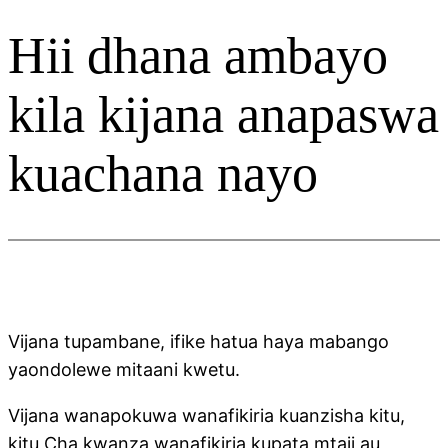
Hii dhana ambayo
kila kijana anapaswa
kuachana nayo
Vijana tupambane, ifike hatua haya mabango
yaondolewe mitaani kwetu.
Vijana wanapokuwa wanafikiria kuanzisha kitu,
kitu Cha kwanza wanafikiria kupata mtaji au