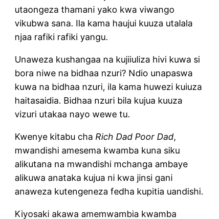
utaongeza thamani yako kwa viwango
vikubwa sana. Ila kama haujui kuuza utalala
njaa rafiki rafiki yangu.
Unaweza kushangaa na kujiiuliza hivi kuwa si
bora niwe na bidhaa nzuri? Ndio unapaswa
kuwa na bidhaa nzuri, ila kama huwezi kuiuza
haitasaidia. Bidhaa nzuri bila kujua kuuza
vizuri utakaa nayo wewe tu.
Kwenye kitabu cha
Rich Dad Poor Dad
,
mwandishi amesema kwamba kuna siku
alikutana na mwandishi mchanga ambaye
alikuwa anataka kujua ni kwa jinsi gani
anaweza kutengeneza fedha kupitia uandishi.
Kiyosaki akawa amemwambia kwamba