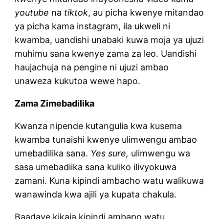
youtube
na
tiktok
, au picha kwenye mitandao
ya picha kama instagram, ila ukweli ni
kwamba, uandishi unabaki kuwa moja ya ujuzi
muhimu sana kwenye zama za leo. Uandishi
haujachuja na pengine ni ujuzi ambao
unaweza kukutoa wewe hapo.
Zama Zimebadilika
Kwanza nipende kutangulia kwa kusema
kwamba tunaishi kwenye ulimwengu ambao
umebadilika sana.
Yes sure,
ulimwengu wa
sasa umebadiika sana kuliko ilivyokuwa
zamani. Kuna kipindi ambacho watu walikuwa
wanawinda kwa ajili ya kupata chakula.
Baadaye kikaja kipindi ambapo watu