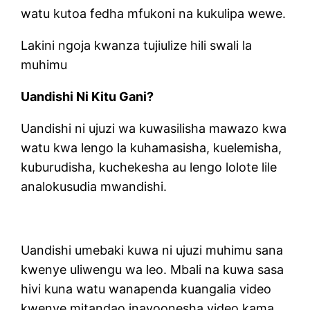
watu kutoa fedha mfukoni na kukulipa wewe.
Lakini ngoja kwanza tujiulize hili swali la
muhimu
Uandishi Ni Kitu Gani?
Uandishi ni ujuzi wa kuwasilisha mawazo kwa
watu kwa lengo la kuhamasisha, kuelemisha,
kuburudisha, kuchekesha au lengo lolote lile
analokusudia mwandishi.
Uandishi umebaki kuwa ni ujuzi muhimu sana
kwenye uliwengu wa leo. Mbali na kuwa sasa
hivi kuna watu wanapenda kuangalia video
kwenye mitandao inayoonesha video kama