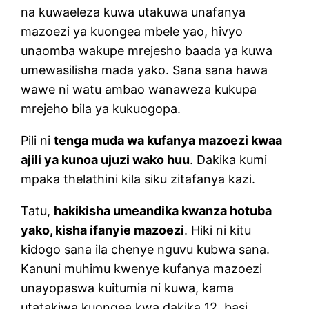
na kuwaeleza kuwa utakuwa unafanya
mazoezi ya kuongea mbele yao, hivyo
unaomba wakupe mrejesho baada ya kuwa
umewasilisha mada yako. Sana sana hawa
wawe ni watu ambao wanaweza kukupa
mrejeho bila ya kukuogopa.
Pili ni
tenga muda wa kufanya mazoezi kwaa
ajili ya kunoa ujuzi wako huu
. Dakika kumi
mpaka thelathini kila siku zitafanya kazi.
Tatu,
hakikisha umeandika kwanza hotuba
yako, kisha ifanyie mazoezi
. Hiki ni kitu
kidogo sana ila chenye nguvu kubwa sana.
Kanuni muhimu kwenye kufanya mazoezi
unayopaswa kuitumia ni kuwa, kama
utatakiwa kuongea kwa dakika 12, basi