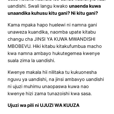
uandishi. Swali langu kwako
unaenda kuwa
unaandika kuhusu kitu gani? Ni kitu gani?
Kama mpaka hapo huelewi ni namna gani
unaweza kuandika, naomba upate kitabu
changu cha JINSI YA KUWA MWANDISHI
MBOBEVU. Hiki kitabu kitakufumbua macho
kwa namna ambayo hukutegemea kwenye
suala zima la uandishi.
Kwenye makala hii nilitaka tu kukuonesha
nguvu ya uandishi, na jinsi ambavyo uandishi
ni ujuzi muhimu unaopaswa kuwa nao
kwenye hizi zama tunazoishi kwa sasa.
Ujuzi wa pili ni UJUZI WA KUUZA