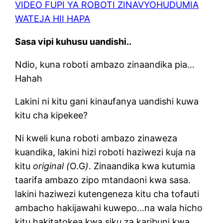
VIDEO FUPI YA ROBOTI ZINAVYOHUDUMIA
WATEJA HII HAPA
Sasa vipi kuhusu uandishi..
Ndio, kuna roboti ambazo zinaandika pia…
Hahah
Lakini ni kitu gani kinaufanya uandishi kuwa
kitu cha kipekee?
Ni kweli kuna roboti ambazo zinaweza
kuandika, lakini hizi roboti haziwezi kuja na
kitu
original (
O.G
)
. Zinaandika kwa kutumia
taarifa ambazo zipo mtandaoni kwa sasa.
lakini haziwezi kutengeneza kitu cha tofauti
ambacho hakijawahi kuwepo…na wala hicho
kitu hakitatokea kwa siku za karibuni kwa