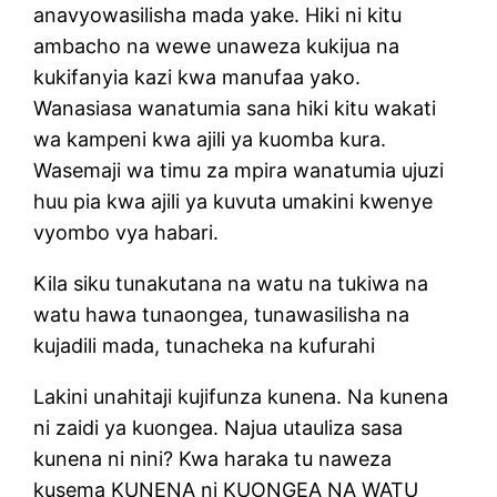
anavyowasilisha mada yake. Hiki ni kitu
ambacho na wewe unaweza kukijua na
kukifanyia kazi kwa manufaa yako.
Wanasiasa wanatumia sana hiki kitu wakati
wa kampeni kwa ajili ya kuomba kura.
Wasemaji wa timu za mpira wanatumia ujuzi
huu pia kwa ajili ya kuvuta umakini kwenye
vyombo vya habari.
Kila siku tunakutana na watu na tukiwa na
watu hawa tunaongea, tunawasilisha na
kujadili mada, tunacheka na kufurahi
Lakini unahitaji kujifunza kunena. Na kunena
ni zaidi ya kuongea. Najua utauliza sasa
kunena ni nini? Kwa haraka tu naweza
kusema KUNENA ni KUONGEA NA WATU