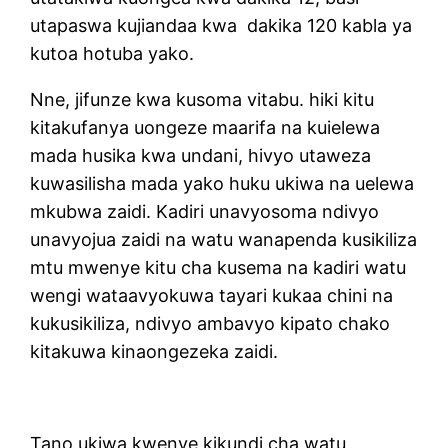
utapaswa kujiandaa kwa dakika 120 kabla ya
kutoa hotuba yako.
Nne, jifunze kwa kusoma vitabu. hiki kitu
kitakufanya uongeze maarifa na kuielewa
mada husika kwa undani, hivyo utaweza
kuwasilisha mada yako huku ukiwa na uelewa
mkubwa zaidi. Kadiri unavyosoma ndivyo
unavyojua zaidi na watu wanapenda kusikiliza
mtu mwenye kitu cha kusema na kadiri watu
wengi wataavyokuwa tayari kukaa chini na
kukusikiliza, ndivyo ambavyo kipato chako
kitakuwa kinaongezeka zaidi.
Tano ukiwa kwenye kikundi cha watu,