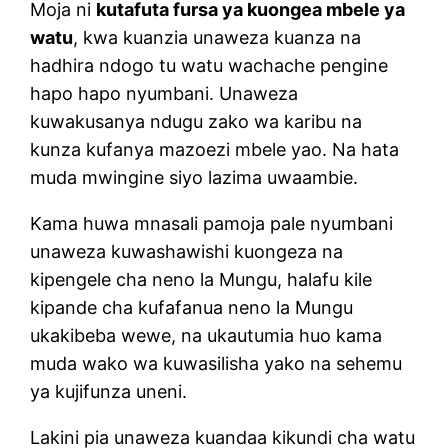
Moja ni
kutafuta fursa ya kuongea mbele ya
watu
, kwa kuanzia unaweza kuanza na
hadhira ndogo tu watu wachache pengine
hapo hapo nyumbani. Unaweza
kuwakusanya ndugu zako wa karibu na
kunza kufanya mazoezi mbele yao. Na hata
muda mwingine siyo lazima uwaambie.
Kama huwa mnasali pamoja pale nyumbani
unaweza kuwashawishi kuongeza na
kipengele cha neno la Mungu, halafu kile
kipande cha kufafanua neno la Mungu
ukakibeba wewe, na ukautumia huo kama
muda wako wa kuwasilisha yako na sehemu
ya kujifunza uneni.
Lakini pia unaweza kuandaa kikundi cha watu