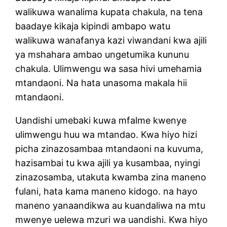
walikuwa wanalima kupata chakula, na tena
baadaye kikaja kipindi ambapo watu
walikuwa wanafanya kazi viwandani kwa ajili
ya mshahara ambao ungetumika kununu
chakula. Ulimwengu wa sasa hivi umehamia
mtandaoni. Na hata unasoma makala hii
mtandaoni.
Uandishi umebaki kuwa mfalme kwenye
ulimwengu huu wa mtandao. Kwa hiyo hizi
picha zinazosambaa mtandaoni na kuvuma,
hazisambai tu kwa ajili ya kusambaa, nyingi
zinazosamba, utakuta kwamba zina maneno
fulani, hata kama maneno kidogo. na hayo
maneno yanaandikwa au kuandaliwa na mtu
mwenye uelewa mzuri wa uandishi. Kwa hiyo