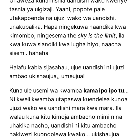
Unaweza kuhamishia uandishi wako kwenye
tasnia ya uigizaji. Yaani, popote pale
utakapoenda na ujuzi wako wa uandishi,
unakubalika. Hapa ningekuwa naandika kwa
kimombo, ningesema the
sky is the limit
, ila
kwa kuwa siandiki kwa lugha hiyo, naacha
sisemi. hahaha
Halafu kabla sijasahau, ujue uandishi ni ujuzi
ambao ukishaujua,, umeujua!
Kuna ule usemi wa kwamba
kama ipo ipo tu
…
Ni kweli kwamba utapaswa kuendelea kunoa
ujuzi wako wa uandishi mara kwa mara. Ila
walau kuna kitu kimoja ambacho mimi nina
uhakika nacho, uandishi ni kitu ambacho
hakiwezi kuondolewa kwako… ukishaujua