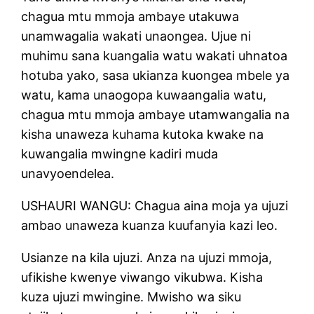
chagua mtu mmoja ambaye utakuwa
unamwagalia wakati unaongea. Ujue ni
muhimu sana kuangalia watu wakati uhnatoa
hotuba yako, sasa ukianza kuongea mbele ya
watu, kama unaogopa kuwaangalia watu,
chagua mtu mmoja ambaye utamwangalia na
kisha unaweza kuhama kutoka kwake na
kuwangalia mwingne kadiri muda
unavyoendelea.
USHAURI WANGU: Chagua aina moja ya ujuzi
ambao unaweza kuanza kuufanyia kazi leo.
Usianze na kila ujuzi. Anza na ujuzi mmoja,
ufikishe kwenye viwango vikubwa. Kisha
kuza ujuzi mwingine. Mwisho wa siku