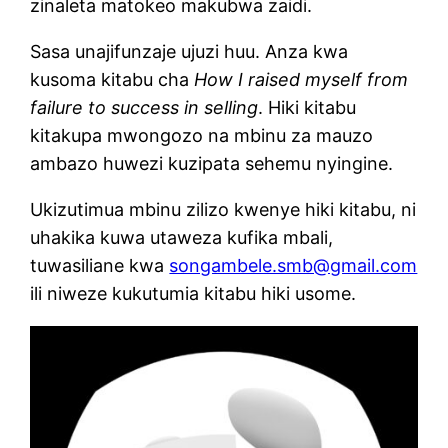
zinaleta matokeo makubwa zaidi.
Sasa unajifunzaje ujuzi huu. Anza kwa
kusoma kitabu cha
How I raised myself from
failure to success in selling
. Hiki kitabu
kitakupa mwongozo na mbinu za mauzo
ambazo huwezi kuzipata sehemu nyingine.
Ukizutimua mbinu zilizo kwenye hiki kitabu, ni
uhakika kuwa utaweza kufika mbali,
tuwasiliane kwa
songambele.smb@gmail.com
ili niweze kukutumia kitabu hiki usome.