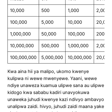
10,000
500
1,000
2,000
100,000
5,000
10,000
20,000
1,000,000
50,000
100,000
200,00
10,000,000
500,000
1,000,000
2,000,
100,000,000
5,000,000
10,000,000
20,000
Kwa aina hii ya malipo, ukomo kwenye
kulipwa ni wewe mwenyewe. Yaani, wewe
ndiye unaweza kuamua ulipwe sana au ulipwe
kidogo kwa sababu kadiri unavyokuwa
unaweka juhudi kwenye kazi ndivyo ambavyo
unalipwa zaidi. hivyo, juhudi zaidi maana yake