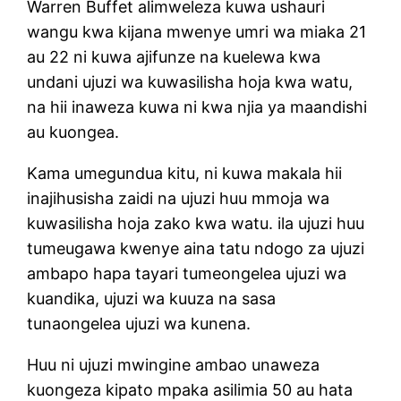
Warren Buffet alimweleza kuwa ushauri
wangu kwa kijana mwenye umri wa miaka 21
au 22 ni kuwa ajifunze na kuelewa kwa
undani ujuzi wa kuwasilisha hoja kwa watu,
na hii inaweza kuwa ni kwa njia ya maandishi
au kuongea.
Kama umegundua kitu, ni kuwa makala hii
inajihusisha zaidi na ujuzi huu mmoja wa
kuwasilisha hoja zako kwa watu. ila ujuzi huu
tumeugawa kwenye aina tatu ndogo za ujuzi
ambapo hapa tayari tumeongelea ujuzi wa
kuandika, ujuzi wa kuuza na sasa
tunaongelea ujuzi wa kunena.
Huu ni ujuzi mwingine ambao unaweza
kuongeza kipato mpaka asilimia 50 au hata