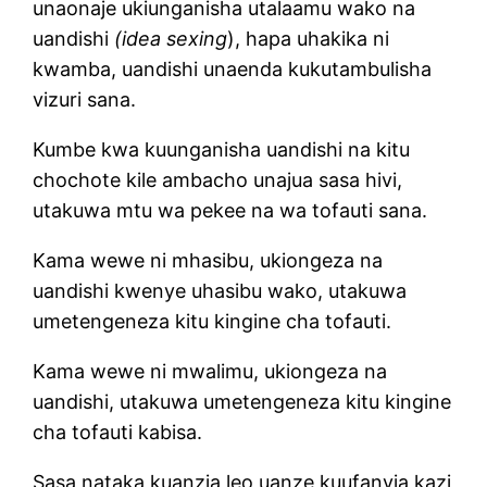
unaonaje ukiunganisha utalaamu wako na
uandishi
(idea sexing
), hapa uhakika ni
kwamba, uandishi unaenda kukutambulisha
vizuri sana.
Kumbe kwa kuunganisha uandishi na kitu
chochote kile ambacho unajua sasa hivi,
utakuwa mtu wa pekee na wa tofauti sana.
Kama wewe ni mhasibu, ukiongeza na
uandishi kwenye uhasibu wako, utakuwa
umetengeneza kitu kingine cha tofauti.
Kama wewe ni mwalimu, ukiongeza na
uandishi, utakuwa umetengeneza kitu kingine
cha tofauti kabisa.
Sasa nataka kuanzia leo uanze kuufanyia kazi