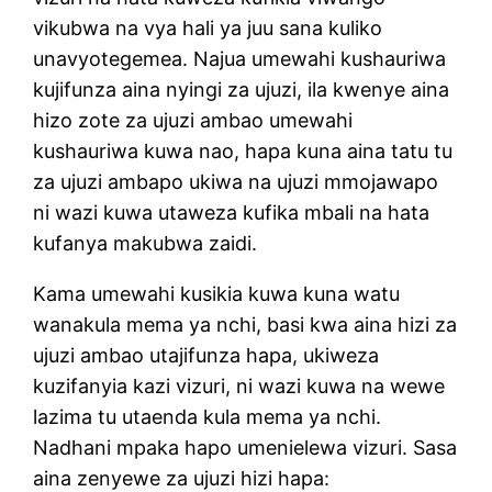
vikubwa na vya hali ya juu sana kuliko
unavyotegemea. Najua umewahi kushauriwa
kujifunza aina nyingi za ujuzi, ila kwenye aina
hizo zote za ujuzi ambao umewahi
kushauriwa kuwa nao, hapa kuna aina tatu tu
za ujuzi ambapo ukiwa na ujuzi mmojawapo
ni wazi kuwa utaweza kufika mbali na hata
kufanya makubwa zaidi.
Kama umewahi kusikia kuwa kuna watu
wanakula mema ya nchi, basi kwa aina hizi za
ujuzi ambao utajifunza hapa, ukiweza
kuzifanyia kazi vizuri, ni wazi kuwa na wewe
lazima tu utaenda kula mema ya nchi.
Nadhani mpaka hapo umenielewa vizuri. Sasa
aina zenyewe za ujuzi hizi hapa: