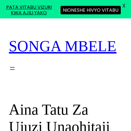
X
PATA VITABU VIZURI
NIONESHE HIVYO VITABU
KWA AJILI YAKO
Skip
to
content
SONGA MBELE
Aina Tatu Za
Ujuzi Unaohitaji