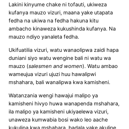
Lakini kinyume chake ni tofauti, ukiweza
kufanya mauzo vizuri, maana yake utapata
fedha na ukiwa na fedha hakuna kitu
ambacho kinaweza kukushinda kufanya. Na
mauzo ndiyo yanaleta fedha.
Ukifuatilia vizuri, watu wanaolipwa zaidi hapa
duniani siyo watu wengine bali ni watu wa
mauzo (
salesmen and women
). Watu ambao
wameujua vizuri ujuzi huu hawalipwi
mshahara, bali wanalipwa kwa kamisheni.
Watanzania wengi hawajui malipo ya
kamisheni hivyo huwa wanapenda mshahara,
ila malipo ya kamisheni ukiyaelewa vizuri,
unaweza kumwabia bosi wako leo aache
kukulipa kwa mshahara, badala yake akulipe