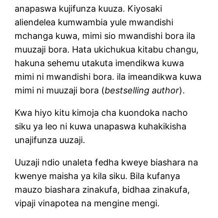
anapaswa kujifunza kuuza. Kiyosaki
aliendelea kumwambia yule mwandishi
mchanga kuwa, mimi sio mwandishi bora ila
muuzaji bora. Hata ukichukua kitabu changu,
hakuna sehemu utakuta imendikwa kuwa
mimi ni mwandishi bora. ila imeandikwa kuwa
mimi ni muuzaji bora (
bestselling author
).
Kwa hiyo kitu kimoja cha kuondoka nacho
siku ya leo ni kuwa unapaswa kuhakikisha
unajifunza uuzaji.
Uuzaji ndio unaleta fedha kweye biashara na
kwenye maisha ya kila siku. Bila kufanya
mauzo biashara zinakufa, bidhaa zinakufa,
vipaji vinapotea na mengine mengi.