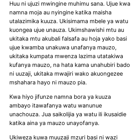
Huu ni ujuzi mwingine muhimu sana. Ujue kwa
namna moja au nyingine katika maisha
utalazimika kuuza. Ukisimama mbele ya watu
kuongea ujue unauza. Ukimshawishi mtu au
ukitaka mtu akubali falsafa au hoja yako basi
ujue kwamba unakuwa unafanya mauzo,
ukitaka kumpata mwenza lazima utatakiwa
kufanya mauzo, na hata kama unahubiri bado
ni uuzaji, ukitaka mwajiri wako akuongezee
mshahara hayo ni mauzo pia.
Kwa hiyo jifunze namna bora ya kuuza
ambayo itawafanya watu wanunue
unachouza. Jua saikolijia ya watu ili ikusaidie
katika aina ya mauzo unayofanya.
Ukiweza kuwa muuzaji mzuri basi ni wazi