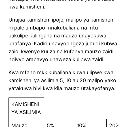
kwa kamisheni.
Unajua kamisheni ipoje, malipo ya kamisheni
ni pale ambapo mnakubaliana na mtu
uakulipe kulingana na mauzo unayokuwa
unafanya. Kadiri unavyoongeza juhudi kubwa
zaidi kwenye kuuza na kufanya mauzo zaidi,
ndivyo ambavyo unaweza kulipwa zaidi.
Kwa mfano mkkikubaliana kuwa ulipwe kwa
kamisheni ya asilimia 5, 10 au 20 malipo yako
yatakuwa hivi kwa kila mauzo utakayofanya.
KAMISHENI
YA ASILIMIA
Mauzo
5%
10%
20%