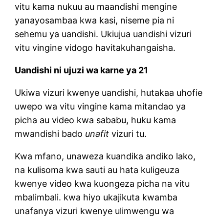
vitu kama nukuu au maandishi mengine
yanayosambaa kwa kasi, niseme pia ni
sehemu ya uandishi. Ukiujua uandishi vizuri
vitu vingine vidogo havitakuhangaisha.
Uandishi ni ujuzi wa karne ya 21
Ukiwa vizuri kwenye uandishi, hutakaa uhofie
uwepo wa vitu vingine kama mitandao ya
picha au video kwa sababu, huku kama
mwandishi bado
unafit
vizuri tu.
Kwa mfano, unaweza kuandika andiko lako,
na kulisoma kwa sauti au hata kuligeuza
kwenye video kwa kuongeza picha na vitu
mbalimbali. kwa hiyo ukajikuta kwamba
unafanya vizuri kwenye ulimwengu wa