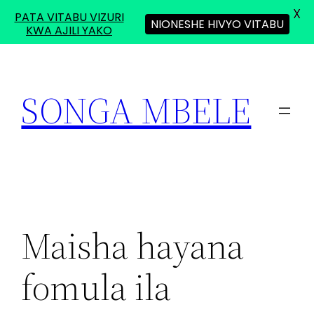
X
PATA VITABU VIZURI
NIONESHE HIVYO VITABU
KWA AJILI YAKO
Skip
to
SONGA MBELE
content
Maisha hayana
fomula ila