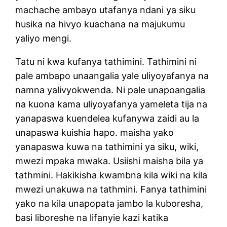
machache ambayo utafanya ndani ya siku
husika na hivyo kuachana na majukumu
yaliyo mengi.
Tatu ni kwa kufanya tathimini. Tathimini ni
pale ambapo unaangalia yale uliyoyafanya na
namna yalivyokwenda. Ni pale unapoangalia
na kuona kama uliyoyafanya yameleta tija na
yanapaswa kuendelea kufanywa zaidi au la
unapaswa kuishia hapo. maisha yako
yanapaswa kuwa na tathimini ya siku, wiki,
mwezi mpaka mwaka. Usiishi maisha bila ya
tathmini. Hakikisha kwambna kila wiki na kila
mwezi unakuwa na tathmini. Fanya tathimini
yako na kila unapopata jambo la kuboresha,
basi liboreshe na lifanyie kazi katika