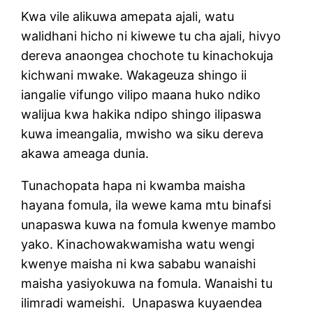
Kwa vile alikuwa amepata ajali, watu
walidhani hicho ni kiwewe tu cha ajali, hivyo
dereva anaongea chochote tu kinachokuja
kichwani mwake. Wakageuza shingo ii
iangalie vifungo vilipo maana huko ndiko
walijua kwa hakika ndipo shingo ilipaswa
kuwa imeangalia, mwisho wa siku dereva
akawa ameaga dunia.
Tunachopata hapa ni kwamba maisha
hayana fomula, ila wewe kama mtu binafsi
unapaswa kuwa na fomula kwenye mambo
yako. Kinachowakwamisha watu wengi
kwenye maisha ni kwa sababu wanaishi
maisha yasiyokuwa na fomula. Wanaishi tu
ilimradi wameishi. Unapaswa kuyaendea