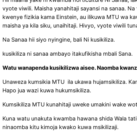
vyote viwili. Maisha yanahitaji sayansi na sanaa. Na 
kwenye fizikia kama Einstein, au ilikuwa MTU wa kaw
maisha ya kila siku, unaihitaji. Hivyo, vyote viwili
Na Sanaa hii siyo nyingine, bali Ni kusikiliza.
kusikiliza ni sanaa ambayo itakufikisha mbali Sana.
Watu wanapenda kusikilizwa aisee. Naomba kwanza
Unaweza kumsikia MTU ila ukawa hujamsikiliza. 
Hapo jua wazi kuwa hukumsikiliza.
Kumsikiliza MTU kunahitaji uweke umakini wake wo
Kuna watu unakuta kwamba hawana shida Wala tatizo
ninaomba kitu kimoja kwako kuwa msikilizaji.