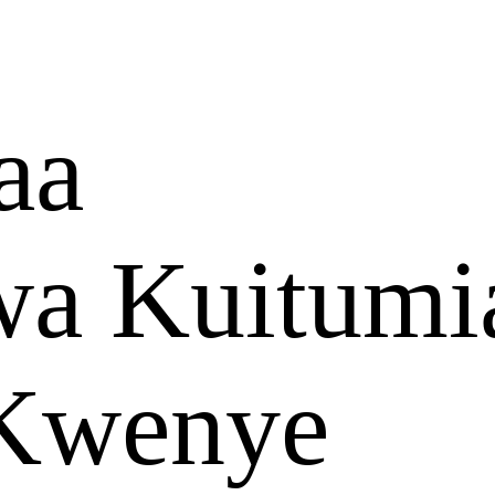
aa
a Kuitumi
 Kwenye