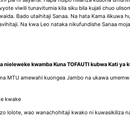
vyote viwili tunavitumia kila siku bila kujali chuo uli
aida. Bado utaihitaji Sanaa. Na hata Kama ilikuwa hu
 tunavihitaji. Na kwa Leo nataka nikufundishe Sanaa m
 nieleweke kwamba Kuna TOFAUTI kubwa Kati ya kusi
Kama MTU amewahi kuongea Jambo na ukawa umemwam
te kwake
 lolote, wao wanachohitaji kwako ni kuwasikiliza na