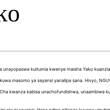
ko
aa unayopaswa kuitumia kwenye maisha Yako kuanzia l
ri kuwa masomo ya sayansi yanalipa sana. Hivyo, N
kitu Cha kwanza kabisa unachofundishwa, unaambiwa ku
kini pia ni sayansi. Hapa ndipo nilianza kuuona umu