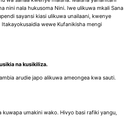
soma nini nala hukusoma Nini. Iwe ulikuwa mkali Sana
pendi sayansi kiasi ulikuwa unailaani, kwenye
oja Itakayokusaidia wewe Kufanikisha mengi
kia na kusikiliza.
bia arudie japo alikuwa ameongea kwa sauti.
 kuwapa umakini wako. Hivyo basi rafiki yangu,