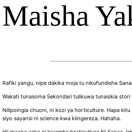
Maisha Ya
Rafiki yangu, nipe dakika moja tu nikufundishe San
Wakati tunasoma Sekondari tulikuwa tunasikia sto
Nilipoingia chuoni, ni kozi ya horticulture. Hapa 
siyo sayansi ni science kwa kiingereza. Hahaha.
Hii maana yake ni kwamba horticulture Ni Sanaa, la