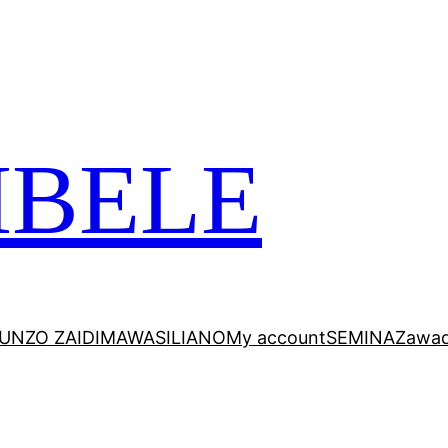
 VITABU VIZURI KWA AJILI YAKO
MBELE
UNZO ZAIDI
MAWASILIANO
My account
SEMINA
Zawad