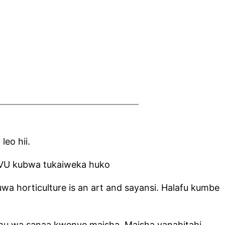
eo hii.
GUVU kubwa tukaiweka huko
wa horticulture is an art and sayansi. Halafu kumbe
himu wa sanaa kwenye maisha. Maisha yanahitahi