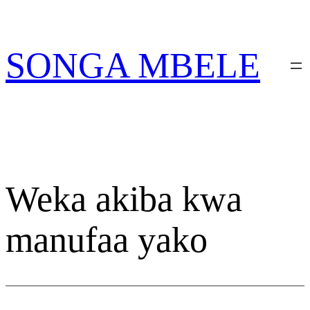
Skip
PATA VITABU VIZURI
NIONESHE HIVYO VITABU
KWA AJILI YAKO
to
content
SONGA MBELE
Weka akiba kwa
manufaa yako