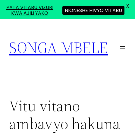
X
PATA VITABU VIZURI
NIONESHE HIVYO VITABU
KWA AJILI YAKO
Skip
to
SONGA MBELE
content
Vitu vitano
ambavyo hakuna