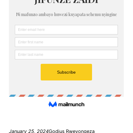
January 25, 2024
Godius Rweyongeza