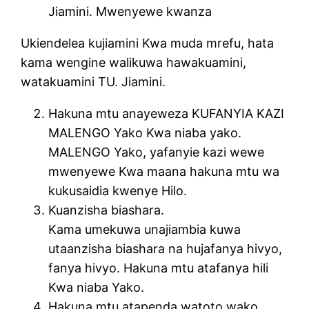
Jiamini. Mwenyewe kwanza
Ukiendelea kujiamini Kwa muda mrefu, hata
kama wengine walikuwa hawakuamini,
watakuamini TU. Jiamini.
Hakuna mtu anayeweza KUFANYIA KAZI
MALENGO Yako Kwa niaba yako.
MALENGO Yako, yafanyie kazi wewe
mwenyewe Kwa maana hakuna mtu wa
kukusaidia kwenye Hilo.
Kuanzisha biashara.
Kama umekuwa unajiambia kuwa
utaanzisha biashara na hujafanya hivyo,
fanya hivyo. Hakuna mtu atafanya hili
Kwa niaba Yako.
Hakuna mtu atapenda watoto wako,