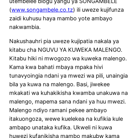
utembelee blogu yangu ya SONGAMBELE
(
www.songambele.co.tz
) ili uweze kujifunza
zaidi kuhusu haya mambo yote ambayo
nakwambia.
Nakushauhri pia uweze kujipatia nakala ya
kitabu cha NGUVU YA KUWEKA MALENGO.
Kitabu hiki ni mwogozo wa kuweka malengo.
Kama kwa bahati mbaya mpaka hivi
tunavyoingia ndani ya mwezi wa pili, unaingia
bila ya kuwa na malengo. Basi, jiwekee
mkakati wa kuhakikisha kwamba unakuwa na
malengo, mapema sana ndani ya huu mwezi.
Malengo ndiyo ramani pekee ambayo
itakuongoza, wewe kuelekea na kufikia kule
ambapo unataka kufika. Ukweli ni kuwa
huwezi kufanikisha mambo makubw kama