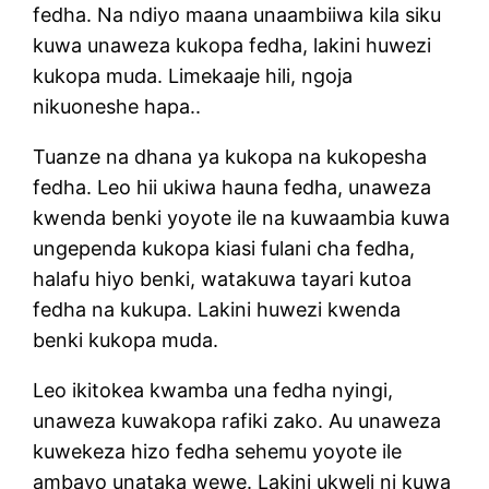
fedha. Na ndiyo maana unaambiiwa kila siku
kuwa unaweza kukopa fedha, lakini huwezi
kukopa muda. Limekaaje hili, ngoja
nikuoneshe hapa..
Tuanze na dhana ya kukopa na kukopesha
fedha. Leo hii ukiwa hauna fedha, unaweza
kwenda benki yoyote ile na kuwaambia kuwa
ungependa kukopa kiasi fulani cha fedha,
halafu hiyo benki, watakuwa tayari kutoa
fedha na kukupa. Lakini huwezi kwenda
benki kukopa muda.
Leo ikitokea kwamba una fedha nyingi,
unaweza kuwakopa rafiki zako. Au unaweza
kuwekeza hizo fedha sehemu yoyote ile
ambayo unataka wewe. Lakini ukweli ni kuwa