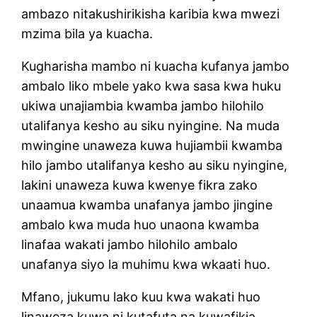
ambazo nitakushirikisha karibia kwa mwezi
mzima bila ya kuacha.
Kugharisha mambo ni kuacha kufanya jambo
ambalo liko mbele yako kwa sasa kwa huku
ukiwa unajiambia kwamba jambo hilohilo
utalifanya kesho au siku nyingine. Na muda
mwingine unaweza kuwa hujiambii kwamba
hilo jambo utalifanya kesho au siku nyingine,
lakini unaweza kuwa kwenye fikra zako
unaamua kwamba unafanya jambo jingine
ambalo kwa muda huo unaona kwamba
linafaa wakati jambo hilohilo ambalo
unafanya siyo la muhimu kwa wkaati huo.
Mfano, jukumu lako kuu kwa wakati huo
linaweza kuwa ni kutafuta na kuwafikia