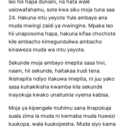
leo hiii hapa duniani, na hata wale
usiowafahamu, sote kwa siku moja tuna saa
24. Hakuna mtu yeyote Yule ambaye ana
muda mwingi zaidi ya mwingine. Mpaka leo
hii unaposoma hapa, hakuna kifaa chochote
kile ambacho kimegunduliwa ambacho
kinaweza muda wa mtu yeyote.
Sekunde moja ambayo imepita sasa hivi,
naam, hii sekunde, haitakaa irudi tena.
Ikishapita ndiyo itakuwa imepita, ni juu yako
sasa kuhakikisha kwamba kila sekunde
inayokuja kwako unaitumia vyema kabisa.
Moja ya kipengele muhimu sana linapokuja
suala zima la muda ni kwmaba muda huwezi
kuukopa, wala kuukopesha. Muda siyo kama