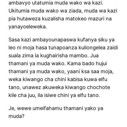
ambavyo utatumia muda wako wa kazi.
Ukitumia muda wako wa ziada, muda wa kazi
pia hutaweza kuzalisha matokeo mazuri na
yanayoeleweka.
Sasa kazi ambayounapaswa kufanya siku ya
leo ni moja hasa tunapoanza kuliongelea zaidi
suala zima la kughairisha mambo. Jua
thamani ya muda wako. Kama bado hujui
thamani ya muda wako, yaani ksa saa moja,
weka kiwango cha chini kabisa kuwa elfu
tano, unawez akuweka kiwango chochote
kile cha juu, ila isiwe chini ya elfu tano.
Je, wewe umeifahamu thamani yako ya
muda?