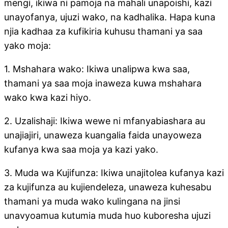
mengi, ikiwa ni pamoja na mahali unapoishi, kazi
unayofanya, ujuzi wako, na kadhalika. Hapa kuna
njia kadhaa za kufikiria kuhusu thamani ya saa
yako moja:
1. Mshahara wako: Ikiwa unalipwa kwa saa,
thamani ya saa moja inaweza kuwa mshahara
wako kwa kazi hiyo.
2. Uzalishaji: Ikiwa wewe ni mfanyabiashara au
unajiajiri, unaweza kuangalia faida unayoweza
kufanya kwa saa moja ya kazi yako.
3. Muda wa Kujifunza: Ikiwa unajitolea kufanya kazi
za kujifunza au kujiendeleza, unaweza kuhesabu
thamani ya muda wako kulingana na jinsi
unavyoamua kutumia muda huo kuboresha ujuzi