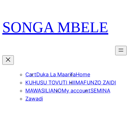
Skip
PATA VITABU
VIZURI KWA AJILI
NIONESHE HIVYO VITABU
to
YAKO
content
SONGA MBELE
Cart
Duka La Maarifa
Home
KUHUSU TOVUTI HII
MAFUNZO ZAIDI
MAWASILIANO
My account
SEMINA
Zawadi