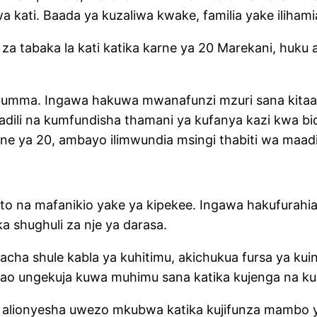
wa kati. Baada ya kuzaliwa kwake, familia yake iliham
 za tabaka la kati katika karne ya 20 Marekani, huku
 ya umma. Ingawa hakuwa mwanafunzi mzuri sana kitaa
dili na kumfundisha thamani ya kufanya kazi kwa bidi
rne ya 20, ambayo ilimwundia msingi thabiti wa maad
to na mafanikio yake ya kipekee. Ingawa hakufurahi
a shughuli za nje ya darasa.
cha shule kabla ya kuhitimu, akichukua fursa ya kuin
ao ungekuja kuwa muhimu sana katika kujenga na k
c alionyesha uwezo mkubwa katika kujifunza mambo 