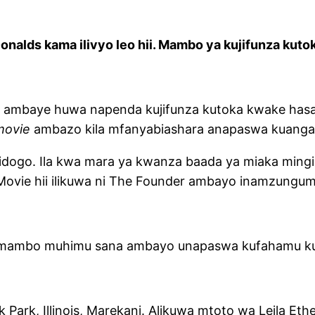
lds kama ilivyo leo hii. Mambo ya kujifunza kuto
tu ambaye huwa napenda kujifunza kutoka kwake hasa 
movie
ambazo kila mfanyabiashara anapaswa kuangal
dogo. Ila kwa mara ya kwanza baada ya miaka mingi ya
Movie hii ilikuwa ni The Founder ambayo inamzungum
ni mambo muhimu sana ambayo unapaswa kufahamu 
rk, Illinois, Marekani. Alikuwa mtoto wa Leila Ethel 