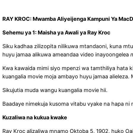
RAY KROC: Mwamba Aliyeijenga Kampuni Ya MacDona
Sehemu ya 1: Maisha ya Awali ya Ray Kroc
Siku kadhaa zilizopita nilikuwa mtandaoni, kuna m
huyu jamaa alikuwa ameandaa video inayoongelea
Kwa kawaida mimi siyo mpenzi wa tamthiliya hata ki
kuangalia movie moja ambayo huyu jamaa alieleza. 
Sikujutia muda wangu kuangalia movie hii.
Baadaye nimekuja kusoma vitabu vyake na hapa 
Kuzaliwa na kukua kwake
Ray Kroc alizaliwa mnamo Oktoba 5, 1902, huko Oak Pa