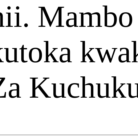
 hii. Mambo
kutoka kwa
Za Kuchuk