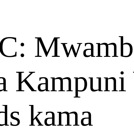
C: Mwamb
ga Kampuni
ds kama