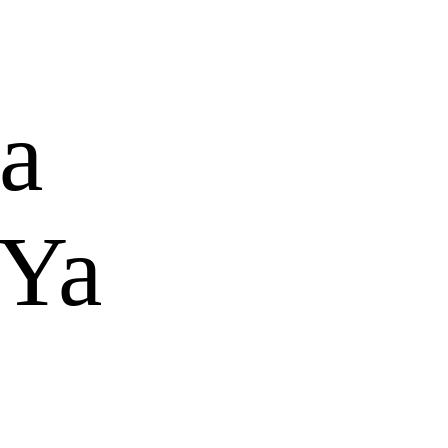
a
 Ya