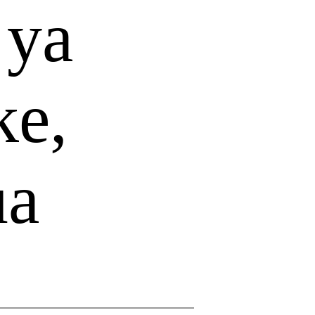
 ya
ke,
ua