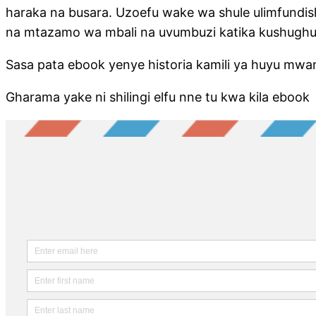
haraka na busara. Uzoefu wake wa shule ulimfundis
na mtazamo wa mbali na uvumbuzi katika kushughu
Sasa pata ebook yenye historia kamili ya huyu mwa
Gharama yake ni shilingi elfu nne tu kwa kila ebook