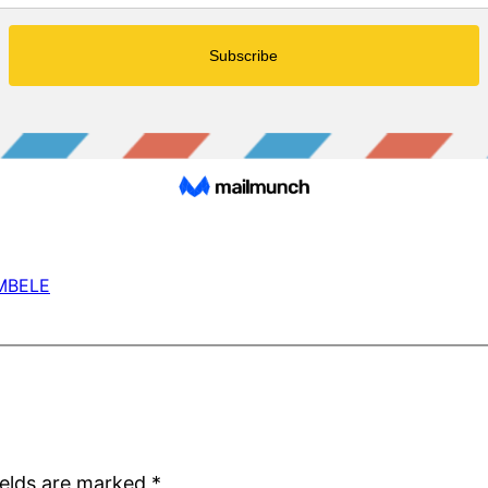
MBELE
ields are marked
*