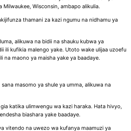
ia Milwaukee, Wisconsin, ambapo alikulia.
 akijifunza thamani za kazi ngumu na nidhamu ya
luma, alikuwa na bidii na shauku kubwa ya
i ili kufikia malengo yake. Utoto wake ulijaa uzoefu
ili na maono ya maisha yake ya baadaye.
a sana masomo ya shule ya umma, alikuwa na
gia katika ulimwengu wa kazi haraka. Hata hivyo,
uendesha biashara yake baadaye.
ya vitendo na uwezo wa kufanya maamuzi ya