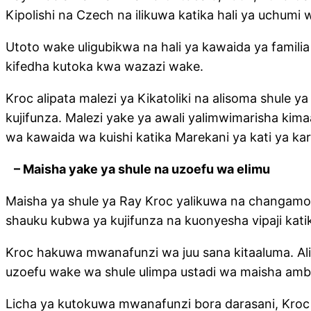
Kipolishi na Czech na ilikuwa katika hali ya uchumi 
Utoto wake uligubikwa na hali ya kawaida ya familia
kifedha kutoka kwa wazazi wake.
Kroc alipata malezi ya Kikatoliki na alisoma shule
kujifunza. Malezi yake ya awali yalimwimarisha kimaa
wa kawaida wa kuishi katika Marekani ya kati ya ka
– Maisha yake ya shule na uzoefu wa elimu
Maisha ya shule ya Ray Kroc yalikuwa na changamo
shauku kubwa ya kujifunza na kuonyesha vipaji katik
Kroc hakuwa mwanafunzi wa juu sana kitaaluma. Alia
uzoefu wake wa shule ulimpa ustadi wa maisha amb
Licha ya kutokuwa mwanafunzi bora darasani, Kro