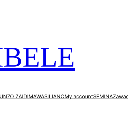
 VITABU VIZURI KWA AJILI YAKO
MBELE
UNZO ZAIDI
MAWASILIANO
My account
SEMINA
Zawad