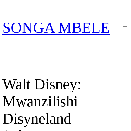
Skip
PATA VITABU
VIZURI KWA AJILI
NIONESHE HIVYO VITABU
to
YAKO
content
SONGA MBELE
Walt Disney:
Mwanzilishi
Disyneland