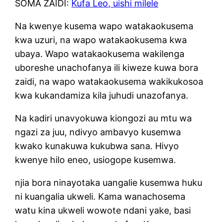
SOMA ZAIDI:
Kufa Leo, uishi milele
Na kwenye kusema wapo watakaokusema
kwa uzuri, na wapo watakaokusema kwa
ubaya. Wapo watakaokusema wakilenga
uboreshe unachofanya ili kiweze kuwa bora
zaidi, na wapo watakaokusema wakikukosoa
kwa kukandamiza kila juhudi unazofanya.
Na kadiri unavyokuwa kiongozi au mtu wa
ngazi za juu, ndivyo ambavyo kusemwa
kwako kunakuwa kukubwa sana. Hivyo
kwenye hilo eneo, usiogope kusemwa.
njia bora ninayotaka uangalie kusemwa huku
ni kuangalia ukweli. Kama wanachosema
watu kina ukweli wowote ndani yake, basi