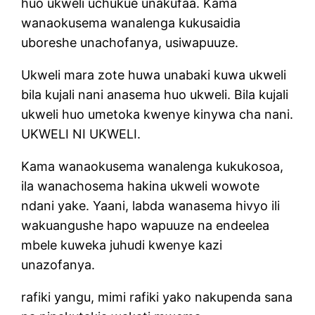
huo ukweli uchukue unakufaa. Kama
wanaokusema wanalenga kukusaidia
uboreshe unachofanya, usiwapuuze.
Ukweli mara zote huwa unabaki kuwa ukweli
bila kujali nani anasema huo ukweli. Bila kujali
ukweli huo umetoka kwenye kinywa cha nani.
UKWELI NI UKWELI.
Kama wanaokusema wanalenga kukukosoa,
ila wanachosema hakina ukweli wowote
ndani yake. Yaani, labda wanasema hivyo ili
wakuangushe hapo wapuuze na endeelea
mbele kuweka juhudi kwenye kazi
unazofanya.
rafiki yangu, mimi rafiki yako nakupenda sana