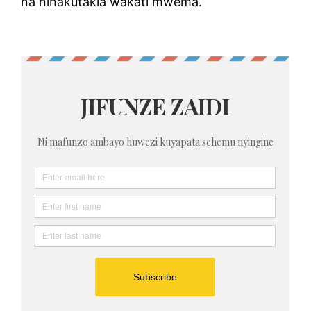
na ninakutakia wakati mwema.